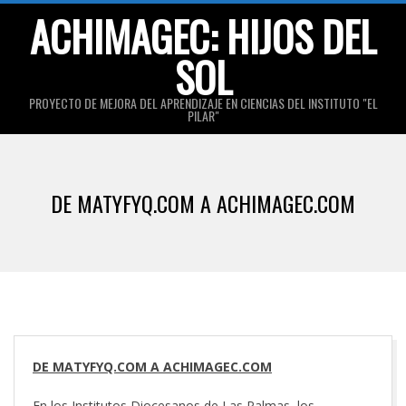
Skip
ACHIMAGEC: HIJOS DEL
to
SOL
content
PROYECTO DE MEJORA DEL APRENDIZAJE EN CIENCIAS DEL INSTITUTO "EL
PILAR"
Primary
Navigation
DE MATYFYQ.COM A ACHIMAGEC.COM
Menu
DE MATYFYQ.COM A ACHIMAGEC.COM
En los Institutos Diocesanos de Las Palmas, los