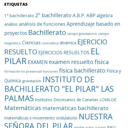
ETIQUETAS
2º bachillerato
A.B.P.
ABP
algebra
1º bachillerato
Aprendizaje basado en
análisis de funciones
análisis
Bachillerato
proyectos
campo gravitatorio
campo
EJERCICIO
Ciencias
dinámica
magnético
cinemática
EL
RESUELTO
EJERCICIOS RESUELTOS
PILAR
fisica
examen resuelto
EXAMEN
física bachillerato
Física y
formación no presencial
funciones
INSTITUTO DE
Química
gravitación
BACHILLERATO "EL PILAR" LAS
PALMAS
Institutos Diocesanos de Canarias
LOMLOE
Matemáticas
matemáticas bachillerato
NUESTRA
matemáticas ii
movimiento ondulatorio
SEÑORA DEL PILAR
PAU
ondas
paso a paso