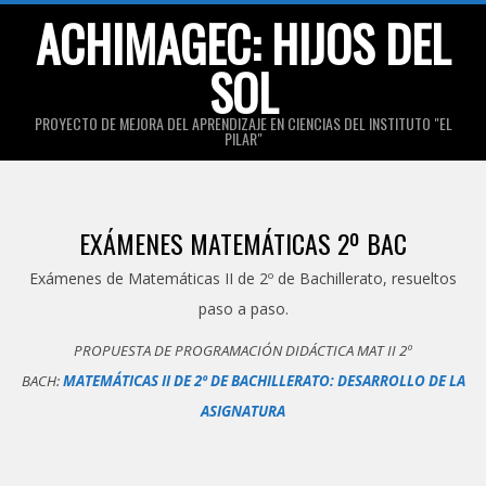
Skip
ACHIMAGEC: HIJOS DEL
to
SOL
content
PROYECTO DE MEJORA DEL APRENDIZAJE EN CIENCIAS DEL INSTITUTO "EL
PILAR"
Primary
Navigation
EXÁMENES MATEMÁTICAS 2º BAC
Menu
Exámenes de Matemáticas II de 2º de Bachillerato, resueltos
paso a paso.
PROPUESTA DE PROGRAMACIÓN DIDÁCTICA MAT II 2º
BACH:
MATEMÁTICAS II DE 2º DE BACHILLERATO: DESARROLLO DE LA
ASIGNATURA