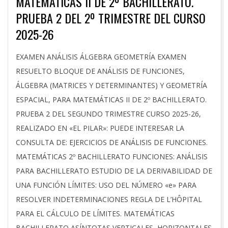
MATEMÁTICAS II DE 2º BACHILLERATO.
PRUEBA 2 DEL 2º TRIMESTRE DEL CURSO
2025-26
2026-
EXAMEN ANÁLISIS ÁLGEBRA GEOMETRÍA EXAMEN
02-
RESUELTO BLOQUE DE ANÁLISIS DE FUNCIONES,
05
ÁLGEBRA (MATRICES Y DETERMINANTES) Y GEOMETRÍA
ESPACIAL, PARA MATEMÁTICAS II DE 2º BACHILLERATO.
PRUEBA 2 DEL SEGUNDO TRIMESTRE CURSO 2025-26,
REALIZADO EN «EL PILAR»: PUEDE INTERESAR LA
CONSULTA DE: EJERCICIOS DE ANÁLISIS DE FUNCIONES.
MATEMÁTICAS 2º BACHILLERATO FUNCIONES: ANÁLISIS
PARA BACHILLERATO ESTUDIO DE LA DERIVABILIDAD DE
UNA FUNCIÓN LÍMITES: USO DEL NÚMERO «e» PARA
RESOLVER INDETERMINACIONES REGLA DE L’HÔPITAL
PARA EL CÁLCULO DE LÍMITES. MATEMÁTICAS
BACHILLERATO ASÍNTOTAS VERTICALES, HORIZONTALES