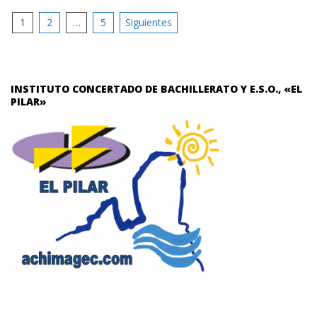
Paginación
1
2
…
5
Siguientes
de
entradas
INSTITUTO CONCERTADO DE BACHILLERATO Y E.S.O., «EL
PILAR»