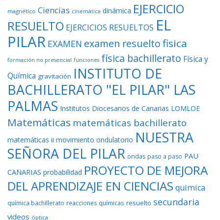
EJERCICIO
Ciencias
dinámica
magnético
cinemática
EL
RESUELTO
EJERCICIOS RESUELTOS
PILAR
fisica
examen resuelto
EXAMEN
física bachillerato
Física y
formación no presencial
funciones
INSTITUTO DE
Química
gravitación
BACHILLERATO "EL PILAR" LAS
PALMAS
Institutos Diocesanos de Canarias
LOMLOE
Matemáticas
matemáticas bachillerato
NUESTRA
matemáticas ii
movimiento ondulatorio
SEÑORA DEL PILAR
PAU
ondas
paso a paso
PROYECTO DE MEJORA
CANARIAS
probabilidad
DEL APRENDIZAJE EN CIENCIAS
quimica
secundaria
resuelto
química bachillerato
reacciones químicas
videos
óptica