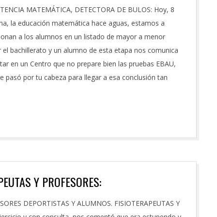
ENCIA MATEMÁTICA, DETECTORA DE BULOS: Hoy, 8
ena, la educación matemática hace aguas, estamos a
ionan a los alumnos en un listado de mayor a menor
ar el bachillerato y un alumno de esta etapa nos comunica
star en un Centro que no prepare bien las pruebas EBAU,
ue pasó por tu cabeza para llegar a esa conclusión tan
PEUTAS Y PROFESORES:
SORES DEPORTISTAS Y ALUMNOS. FISIOTERAPEUTAS Y
ercicio y con consulta, nos comentó que era estupendo y