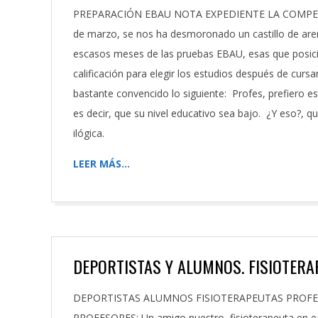
2023-
PREPARACIÓN EBAU NOTA EXPEDIENTE LA COMPET
03-
de marzo, se nos ha desmoronado un castillo de ar
08
escasos meses de las pruebas EBAU, esas que posic
calificación para elegir los estudios después de curs
bastante convencido lo siguiente: Profes, prefiero e
es decir, que su nivel educativo sea bajo. ¿Y eso?, q
ilógica.
LEER MÁS…
DEPORTISTAS Y ALUMNOS. FISIOTERA
2023-
DEPORTISTAS ALUMNOS FISIOTERAPEUTAS PROFE
03-
PROFESORES: Un amigo nuestro, fisioterapeuta en ej