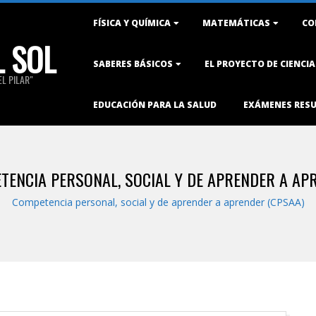
Primary
FÍSICA Y QUÍMICA
MATEMÁTICAS
CO
Navigation
L SOL
Menu
SABERES BÁSICOS
EL PROYECTO DE CIENCI
L PILAR"
EDUCACIÓN PARA LA SALUD
EXÁMENES RES
TENCIA PERSONAL, SOCIAL Y DE APRENDER A AP
Competencia personal, social y de aprender a aprender (CPSAA)