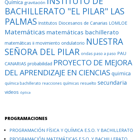
INSTITUTO DE
Química
gravitación
BACHILLERATO "EL PILAR" LAS
PALMAS
Institutos Diocesanos de Canarias
LOMLOE
Matemáticas
matemáticas bachillerato
NUESTRA
matemáticas ii
movimiento ondulatorio
SEÑORA DEL PILAR
PAU
ondas
paso a paso
PROYECTO DE MEJORA
CANARIAS
probabilidad
DEL APRENDIZAJE EN CIENCIAS
quimica
secundaria
resuelto
química bachillerato
reacciones químicas
videos
óptica
PROGRAMACIONES
PROGRAMACIÓN FÍSICA Y QUÍMICA E.S.O. Y BACHILLERATO
PROGRAMACIÓN MATEMÁTICAS E.S.O. Y BACHILLERATO