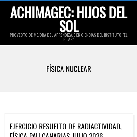
Skip
ACHIMAGEC: HIJOS DEL
to
SOL
content
PROYECTO DE MEJORA DEL APRENDIZAJE EN CIENCIAS DEL INSTITUTO "EL
PILAR"
Primary
Navigation
FÍSICA NUCLEAR
Menu
EJERCICIO RESUELTO DE RADIACTIVIDAD,
FÍSICA PAU CANARIAS JULIO 2026.