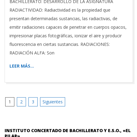
BACHILLERATO: DESARROLLO DE LA ASIGNATURA
RADIACTIVIDAD: Radiactividad es la propiedad que
presentan determinadas sustancias, las radiactivas, de
emitir radiaciones capaces de penetrar en cuerpos opacos,
impresionar placas fotográficas, ionizar el aire y producir
fluorescencia en ciertas sustancias. RADIACIONES:
RADIACIÓN ALFA: Son
LEER MÁS…
Paginación
1
2
3
Siguientes
de
entradas
INSTITUTO CONCERTADO DE BACHILLERATO Y E.S.O., «EL
PILAR»