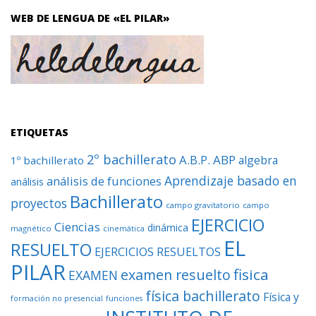
WEB DE LENGUA DE «EL PILAR»
ETIQUETAS
2º bachillerato
A.B.P.
ABP
algebra
1º bachillerato
Aprendizaje basado en
análisis de funciones
análisis
Bachillerato
proyectos
campo gravitatorio
campo
EJERCICIO
Ciencias
dinámica
magnético
cinemática
EL
RESUELTO
EJERCICIOS RESUELTOS
PILAR
fisica
examen resuelto
EXAMEN
física bachillerato
Física y
formación no presencial
funciones