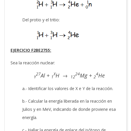
Del protio y el tritio:
EJERCICIO F2BE2755:
Sea la reacción nuclear:
27
X
24
4
Al +
H →
Mg +
He
Y
1
12
2
a.- Identificar los valores de X e Y de la reacción.
b.- Calcular la energía liberada en la reacción en
Julios y en MeV, indicando de donde proviene esa
energía.
c.- Hallar la energía de enlace del isótopo de