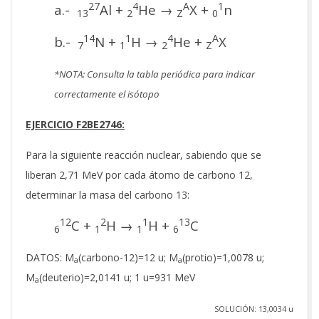
27
4
A
1
a.-
Al +
He →
X +
n
13
2
Z
0
14
1
4
A
b.-
N +
H →
He +
X
7
1
2
Z
*NOTA: Consulta la tabla periódica para indicar
correctamente el isótopo
EJERCICIO F2BE2746:
Para la siguiente reacción nuclear, sabiendo que se
liberan 2,71 MeV por cada átomo de carbono 12,
determinar la masa del carbono 13:
12
2
1
13
C +
H →
H +
C
6
1
1
6
DATOS: M
(carbono-12)=12 u; M
(protio)=1,0078 u;
a
a
M
(deuterio)=2,0141 u; 1 u=931 MeV
a
SOLUCIÓN: 13,0034 u