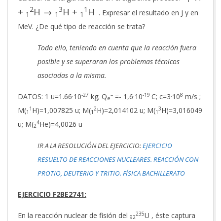
2
3
1
+
H →
H +
H
. Expresar el resultado en J y en
1
1
1
MeV. ¿De qué tipo de reacción se trata?
Todo ello, teniendo en cuenta que la reacción fuera
posible y se superaran los problemas técnicos
asociadas a la misma.
-27
–
-19
8
DATOS: 1 u=1.66·10
kg; Q
=- 1,6·10
C; c=3·10
m/s ;
e
1
2
3
M(
H)=1,007825 u; M(
H)=2,014102 u; M(
H)=3,016049
1
1
1
4
u; M(
He)=4,0026 u
2
IR A LA RESOLUCIÓN DEL EJERCICIO:
EJERCICIO
RESUELTO DE REACCIONES NUCLEARES. REACCIÓN CON
PROTIO, DEUTERIO Y TRITIO. FÍSICA BACHILLERATO
EJERCICIO F2BE2741:
235
En la reacción nuclear de fisión del
U , éste captura
92