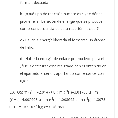
forma adecuada
b.- ¿Qué tipo de reacción nuclear es?, ¿de dónde
proviene la liberación de energía que se produce
como consecuencia de esta reacción nuclear?
c.- Hallar la energía liberada al formarse un átomo
de helio.
d.- Hallar la energía de enlace por nucleón para el
4
He. Contrastar este resultado con el obtenido en
2
el apartado anterior, aportando comentarios con
rigor.
2
3
DATOS: m (
H)=2,01474 u; : m (
H)=3,01700 u; : m
1
1
4
1
1
(
He)=4,002603 u; : m (
n)=1,008665 u; m (
p)=1,0073
2
0
1
-27
8
u; 1 u=1,67·10
kg; c=3·10
m/s.
-12
-12