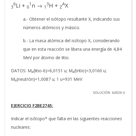
6
1
3
A
Li +
n →
H +
X
3
0
1
Z
a.- Obtener el isótopo resultante X, indicando sus
números atómicos y másico.
b.- La masa atómica del isótopo X, considerando
que en esta reacción se libera una energía de 4,84
MeV por átomo de litio.
DATOS: M
(litio-6)=6,0151 u; M
(tritio)=3,0160 u;
a
a
M
(neutrón)=1,0087 u; 1 u=931 MeV
a
SOLUCIÓN: 4,0026 U
EJERCICIO F2BE2745:
Indicar el isótopo* que falta en las siguientes reacciones
nucleares: