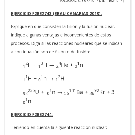
SOLUCIÓN: c: 3.077·10
J; d: 1.102·10
J
EJERCICIO F2BE2743 (EBAU CANARIAS 2013):
Explique en qué consisten la fisión y la fusión nuclear.
Indique algunas ventajas e inconvenientes de estos
procesos. Diga si las reacciones nucleares que se indican
a continuación son de fisión o de fusión:
2
3
4
1
H +
H →
He +
n
1
1
2
0
1
1
2
H +
n →
H
1
0
1
235
1
141
92
U +
n →
Ba +
Kr + 3
92
0
56
36
1
n
0
EJERCICIO F2BE2744:
Teniendo en cuenta la siguiente reacción nuclear: