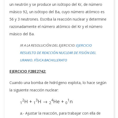
un neutrón y se produce un isótopo del Kr, de número
másico 92, un isótopo del Ba, cuyo número atómico es
56 y 3 neutrones. Escriba la reacción nuclear y determine
razonadamente el número atómico del Kr y el número
másico del Ba.
IR A LA RESOLUCIÓN DEL EJERCICIO:
EJERCICIO
RESUELTO DE REACCIÓN NUCLEAR DE FISIÓN DEL
URANIO. FÍSICA BACHILLERATO
EJERCICIO F2BE2742:
Cuando una bomba de hidrógeno explota, lo hace según
la siguiente reacción nuclear:
2
3
4
1
H +
H →
He +
n
1
1
2
0
a.- Ajustar la reacción, para trabajar con ella de