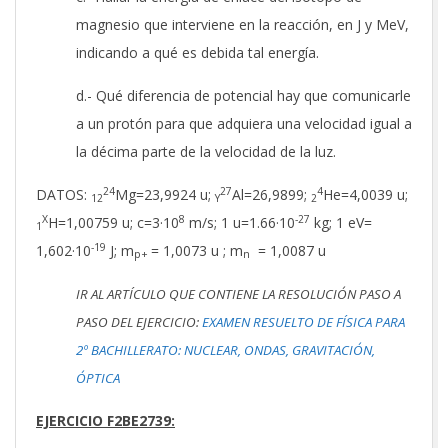
magnesio que interviene en la reacción, en J y MeV,
indicando a qué es debida tal energía.
d.- Qué diferencia de potencial hay que comunicarle
a un protón para que adquiera una velocidad igual a
la décima parte de la velocidad de la luz.
24
27
4
DATOS:
Mg=23,9924 u;
Al=26,9899;
He=4,0039 u;
12
Y
2
X
8
-27
H=1,00759 u; c=3·10
m/s; 1 u=1.66·10
kg; 1 eV=
1
-19
1,602·10
J; m
= 1,0073 u ; m
= 1,0087 u
p+
n
IR AL ARTÍCULO QUE CONTIENE LA RESOLUCIÓN PASO A
PASO DEL EJERCICIO:
EXAMEN RESUELTO DE FÍSICA PARA
2º BACHILLERATO: NUCLEAR, ONDAS, GRAVITACIÓN,
ÓPTICA
EJERCICIO F2BE2739: