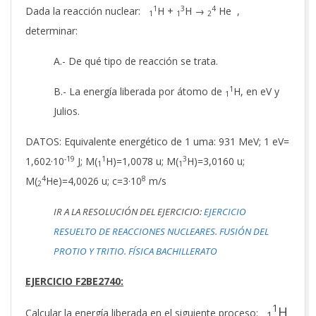
1
3
4
Dada la reacción nuclear:
H +
H →
He ,
1
1
2
determinar:
A.- De qué tipo de reacción se trata.
1
B.- La energía liberada por átomo de
H, en eV y
1
Julios.
DATOS: Equivalente energético de 1 uma: 931 MeV; 1 eV=
-19
1
3
1,602·10
J; M(
H)=1,0078 u; M(
H)=3,0160 u;
1
1
4
8
M(
He)=4,0026 u; c=3·10
m/s
2
IR A LA RESOLUCIÓN DEL EJERCICIO:
EJERCICIO
RESUELTO DE REACCIONES NUCLEARES. FUSIÓN DEL
PROTIO Y TRITIO. FÍSICA BACHILLERATO
EJERCICIO F2BE2740:
1
H
Calcular la energía liberada en el siguiente proceso:
1