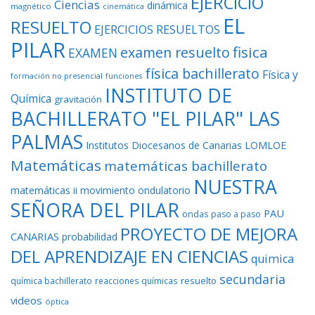
EJERCICIO
Ciencias
dinámica
magnético
cinemática
EL
RESUELTO
EJERCICIOS RESUELTOS
PILAR
fisica
examen resuelto
EXAMEN
física bachillerato
Física y
formación no presencial
funciones
INSTITUTO DE
Química
gravitación
BACHILLERATO "EL PILAR" LAS
PALMAS
Institutos Diocesanos de Canarias
LOMLOE
Matemáticas
matemáticas bachillerato
NUESTRA
matemáticas ii
movimiento ondulatorio
SEÑORA DEL PILAR
PAU
ondas
paso a paso
PROYECTO DE MEJORA
CANARIAS
probabilidad
DEL APRENDIZAJE EN CIENCIAS
quimica
secundaria
resuelto
química bachillerato
reacciones químicas
videos
óptica