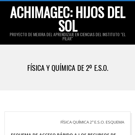
Skip
ACHIMAGEC: HIJOS DEL
to
SOL
content
PROYECTO DE MEJORA DEL APRENDIZAJE EN CIENCIAS DEL INSTITUTO "EL
PILAR"
Primary
Navigation
FÍSICA Y QUÍMICA DE 2º E.S.O.
Menu
FÍSICA QUÍMICA 2º E.S.O. ESQUEMA
ESQUEMA DE ACCESO RÁPIDO A LOS RECURSOS DE