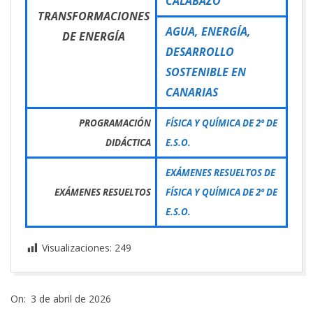
CALABAZO
TRANSFORMACIONES
AGUA, ENERGÍA,
DE ENERGÍA
DESARROLLO
SOSTENIBLE EN
CANARIAS
PROGRAMACIÓN
FÍSICA Y QUÍMICA DE 2º DE
DIDÁCTICA
E.S.O.
EXÁMENES RESUELTOS DE
EXÁMENES RESUELTOS
FÍSICA Y QUÍMICA DE 2º DE
E.S.O.
Visualizaciones:
249
2026-
On:
3 de abril de 2026
04-