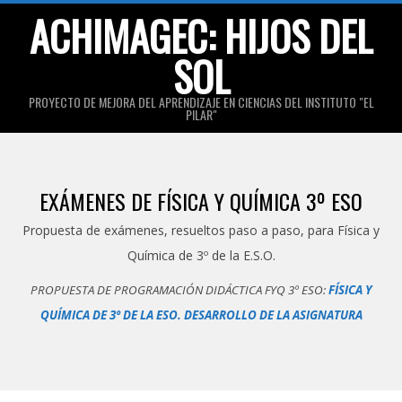
Skip
ACHIMAGEC: HIJOS DEL
to
SOL
content
PROYECTO DE MEJORA DEL APRENDIZAJE EN CIENCIAS DEL INSTITUTO "EL
PILAR"
Primary
Navigation
EXÁMENES DE FÍSICA Y QUÍMICA 3º ESO
Menu
Propuesta de exámenes, resueltos paso a paso, para Física y
Química de 3º de la E.S.O.
PROPUESTA DE PROGRAMACIÓN DIDÁCTICA FYQ 3º ESO:
FÍSICA Y
QUÍMICA DE 3º DE LA ESO. DESARROLLO DE LA ASIGNATURA