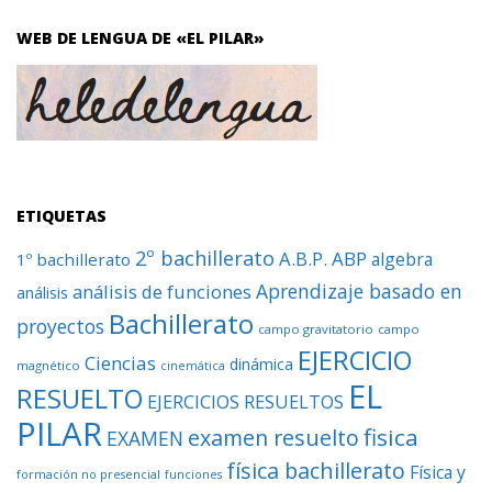
WEB DE LENGUA DE «EL PILAR»
ETIQUETAS
2º bachillerato
A.B.P.
ABP
algebra
1º bachillerato
Aprendizaje basado en
análisis de funciones
análisis
Bachillerato
proyectos
campo gravitatorio
campo
EJERCICIO
Ciencias
dinámica
magnético
cinemática
EL
RESUELTO
EJERCICIOS RESUELTOS
PILAR
fisica
examen resuelto
EXAMEN
física bachillerato
Física y
formación no presencial
funciones