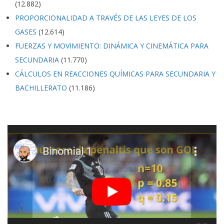
(12.882)
PROPORCIONALIDAD A TRAVÉS DE LAS LEYES DE LOS
GASES
(12.614)
FUERZAS Y MOVIMIENTO: DINÁMICA Y CINEMÁTICA PARA
SECUNDARIA
(11.770)
CÁLCULOS EN REACCIONES QUÍMICAS PARA SECUNDARIA Y
BACHILLERATO
(11.186)