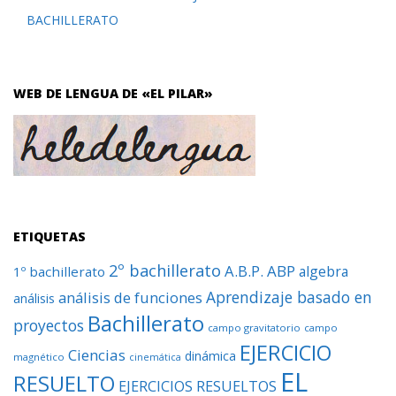
BACHILLERATO
WEB DE LENGUA DE «EL PILAR»
ETIQUETAS
2º bachillerato
A.B.P.
ABP
algebra
1º bachillerato
Aprendizaje basado en
análisis de funciones
análisis
Bachillerato
proyectos
campo gravitatorio
campo
EJERCICIO
Ciencias
dinámica
magnético
cinemática
EL
RESUELTO
EJERCICIOS RESUELTOS