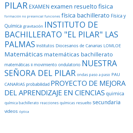
PILAR
fisica
examen resuelto
EXAMEN
física bachillerato
Física y
formación no presencial
funciones
INSTITUTO DE
Química
gravitación
BACHILLERATO "EL PILAR" LAS
PALMAS
Institutos Diocesanos de Canarias
LOMLOE
Matemáticas
matemáticas bachillerato
NUESTRA
matemáticas ii
movimiento ondulatorio
SEÑORA DEL PILAR
PAU
ondas
paso a paso
PROYECTO DE MEJORA
CANARIAS
probabilidad
DEL APRENDIZAJE EN CIENCIAS
quimica
secundaria
resuelto
química bachillerato
reacciones químicas
videos
óptica