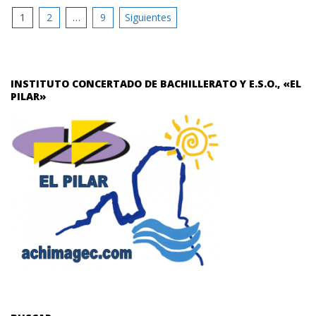
Paginación
1
2
…
9
Siguientes
de
entradas
INSTITUTO CONCERTADO DE BACHILLERATO Y E.S.O., «EL
PILAR»