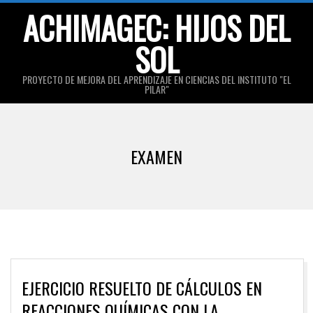
Skip
ACHIMAGEC: HIJOS DEL
to
SOL
content
PROYECTO DE MEJORA DEL APRENDIZAJE EN CIENCIAS DEL INSTITUTO "EL
PILAR"
Primary
Navigation
EXAMEN
Menu
EJERCICIO RESUELTO DE CÁLCULOS EN
REACCIONES QUÍMICAS CON LA