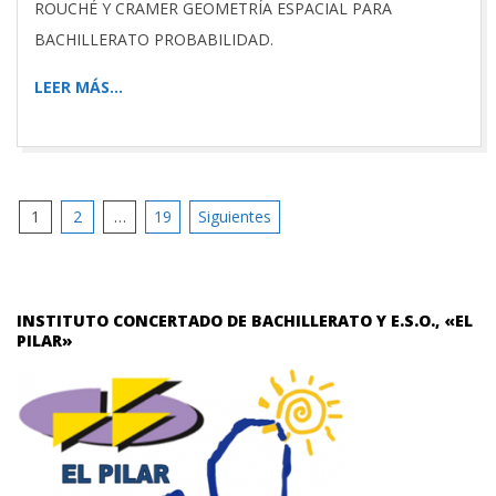
ROUCHÉ Y CRAMER GEOMETRÍA ESPACIAL PARA
BACHILLERATO PROBABILIDAD.
LEER MÁS…
Paginación
1
2
…
19
Siguientes
de
entradas
INSTITUTO CONCERTADO DE BACHILLERATO Y E.S.O., «EL
PILAR»