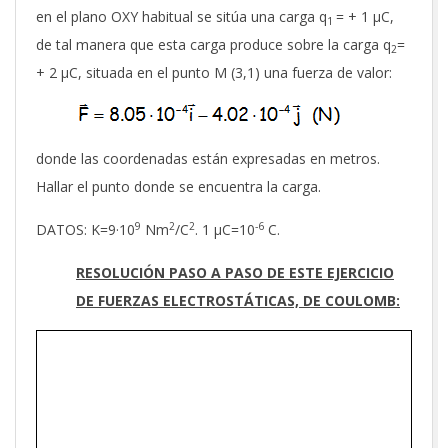
en el plano OXY habitual se sitúa una carga q
= + 1 µC,
1
de tal manera que esta carga produce sobre la carga q
=
2
+ 2 µC, situada en el punto M (3,1) una fuerza de valor:
donde las coordenadas están expresadas en metros.
Hallar el punto donde se encuentra la carga.
9
2
2
-6
DATOS: K=9·10
Nm
/C
. 1 µC=10
C.
RESOLUCIÓN PASO A PASO DE ESTE EJERCICIO
DE FUERZAS ELECTROSTÁTICAS, DE COULOMB: