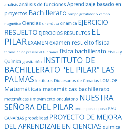
Aprendizaje basado en
análisis de funciones
análisis
Bachillerato
proyectos
campo gravitatorio
campo
EJERCICIO
Ciencias
dinámica
magnético
cinemática
EL
RESUELTO
EJERCICIOS RESUELTOS
PILAR
fisica
examen resuelto
EXAMEN
física bachillerato
Física y
formación no presencial
funciones
INSTITUTO DE
Química
gravitación
BACHILLERATO "EL PILAR" LAS
PALMAS
Institutos Diocesanos de Canarias
LOMLOE
Matemáticas
matemáticas bachillerato
NUESTRA
matemáticas ii
movimiento ondulatorio
SEÑORA DEL PILAR
PAU
ondas
paso a paso
PROYECTO DE MEJORA
CANARIAS
probabilidad
DEL APRENDIZAJE EN CIENCIAS
quimica