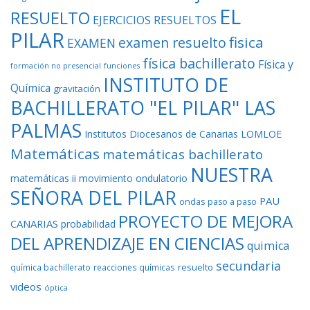
EL
RESUELTO
EJERCICIOS RESUELTOS
PILAR
fisica
examen resuelto
EXAMEN
física bachillerato
Física y
formación no presencial
funciones
INSTITUTO DE
Química
gravitación
BACHILLERATO "EL PILAR" LAS
PALMAS
Institutos Diocesanos de Canarias
LOMLOE
Matemáticas
matemáticas bachillerato
NUESTRA
matemáticas ii
movimiento ondulatorio
SEÑORA DEL PILAR
PAU
ondas
paso a paso
PROYECTO DE MEJORA
CANARIAS
probabilidad
DEL APRENDIZAJE EN CIENCIAS
quimica
secundaria
resuelto
química bachillerato
reacciones químicas
videos
óptica