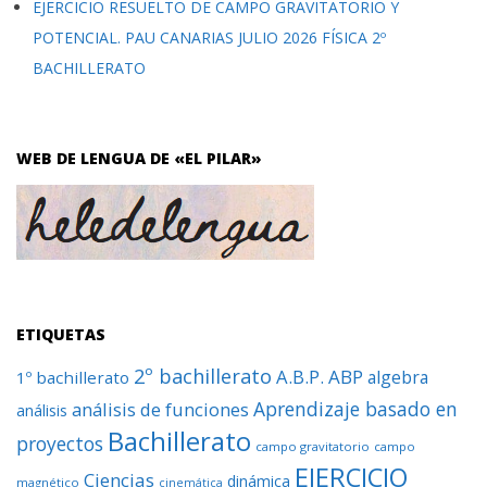
EJERCICIO RESUELTO DE CAMPO GRAVITATORIO Y
POTENCIAL. PAU CANARIAS JULIO 2026 FÍSICA 2º
BACHILLERATO
WEB DE LENGUA DE «EL PILAR»
ETIQUETAS
2º bachillerato
A.B.P.
ABP
algebra
1º bachillerato
Aprendizaje basado en
análisis de funciones
análisis
Bachillerato
proyectos
campo gravitatorio
campo
EJERCICIO
Ciencias
dinámica
magnético
cinemática