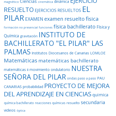
EJERCICIO
Ciencias
dinámica
magnético
cinemática
EL
RESUELTO
EJERCICIOS RESUELTOS
PILAR
fisica
examen resuelto
EXAMEN
física bachillerato
Física y
formación no presencial
funciones
INSTITUTO DE
Química
gravitación
BACHILLERATO "EL PILAR" LAS
PALMAS
Institutos Diocesanos de Canarias
LOMLOE
Matemáticas
matemáticas bachillerato
NUESTRA
matemáticas ii
movimiento ondulatorio
SEÑORA DEL PILAR
PAU
ondas
paso a paso
PROYECTO DE MEJORA
CANARIAS
probabilidad
DEL APRENDIZAJE EN CIENCIAS
quimica
secundaria
resuelto
química bachillerato
reacciones químicas
videos
óptica