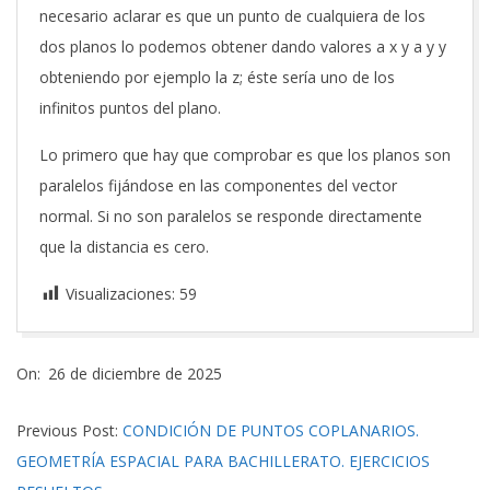
necesario aclarar es que un punto de cualquiera de los
dos planos lo podemos obtener dando valores a x y a y y
obteniendo por ejemplo la z; éste sería uno de los
infinitos puntos del plano.
Lo primero que hay que comprobar es que los planos son
paralelos fijándose en las componentes del vector
normal. Si no son paralelos se responde directamente
que la distancia es cero.
Visualizaciones:
59
2025-
On:
26 de diciembre de 2025
12-
26
Previous Post:
CONDICIÓN DE PUNTOS COPLANARIOS.
GEOMETRÍA ESPACIAL PARA BACHILLERATO. EJERCICIOS