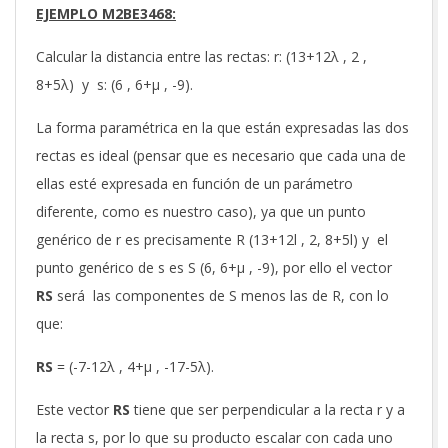
EJEMPLO M2BE3468:
Calcular la distancia entre las rectas: r: (13+12λ , 2 ,
8+5λ) y s: (6 , 6+μ , -9).
La forma paramétrica en la que están expresadas las dos
rectas es ideal (pensar que es necesario que cada una de
ellas esté expresada en función de un parámetro
diferente, como es nuestro caso), ya que un punto
genérico de r es precisamente R (13+12l , 2, 8+5l) y el
punto genérico de s es S (6, 6+μ , -9), por ello el vector
RS
será las componentes de S menos las de R, con lo
que:
RS
= (-7-12λ , 4+μ , -17-5λ).
Este vector
RS
tiene que ser perpendicular a la recta r y a
la recta s, por lo que su producto escalar con cada uno