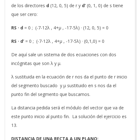
de los directores
d
(12, 0, 5) de r y
d’
(0, 1, 0) de s tiene
que ser cero:
RS · d
= 0 ; (-7-12λ , 4+μ , -17-5λ) · (12, 0, 5) = 0
RS · d’
= 0 ; (-7-12λ , 4+μ , -17-5λ) · (0,1,0) = 0
De aquí sale un sistema de dos ecuaciones con dos
incógnitas que son λ y μ.
λ sustituida en la ecuación de r nos da el punto de r inicio
del segmento buscado y μ sustituido en s nos da el
punto fin del segmento que buscamos.
La distancia pedida será el módulo del vector que va de
este punto inicio al punto fin. La solución del ejercicio es
13.
DISTANCIA DE UNA RECTA A UN PLANO: