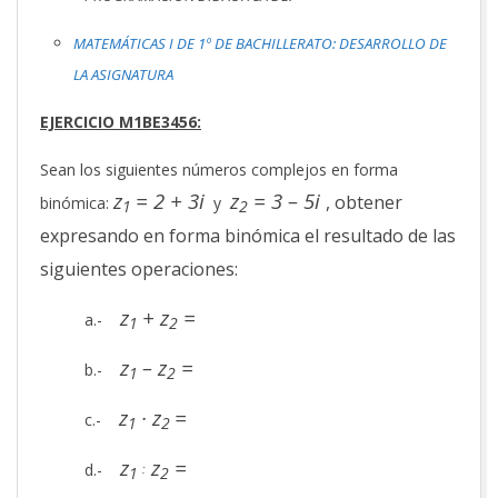
MATEMÁTICAS I DE 1º DE BACHILLERATO: DESARROLLO DE
LA ASIGNATURA
EJERCICIO M1BE3456:
Sean los siguientes números complejos en forma
z
= 2 + 3i
z
= 3 – 5i
, obtener
binómica:
y
1
2
expresando en forma binómica el resultado de las
siguientes operaciones:
z
+ z
=
a.-
1
2
z
– z
=
b.-
1
2
z
· z
=
c.-
1
2
z
z
=
d.-
:
1
2