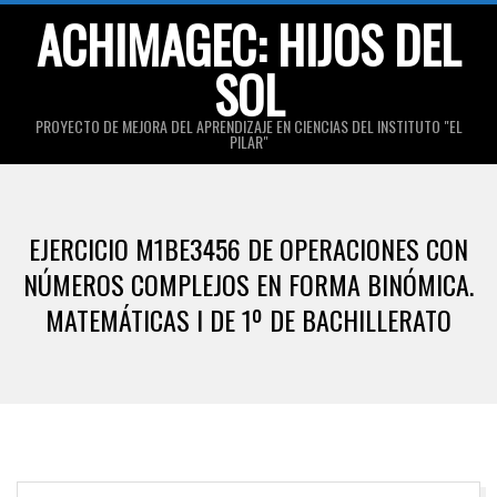
Skip
ACHIMAGEC: HIJOS DEL
to
SOL
content
PROYECTO DE MEJORA DEL APRENDIZAJE EN CIENCIAS DEL INSTITUTO "EL
PILAR"
Primary
Navigation
EJERCICIO M1BE3456 DE OPERACIONES CON
Menu
NÚMEROS COMPLEJOS EN FORMA BINÓMICA.
MATEMÁTICAS I DE 1º DE BACHILLERATO