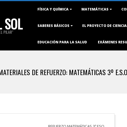
Primary
FÍSICA Y QUÍMICA
MATEMÁTICAS
CO
Navigation
L SOL
Menu
SABERES BÁSICOS
EL PROYECTO DE CIENCI
L PILAR"
EDUCACIÓN PARA LA SALUD
EXÁMENES RES
MATERIALES DE REFUERZO: MATEMÁTICAS 3º E.S.O
REFUERZO MATEMÁTICAS 3º ESO