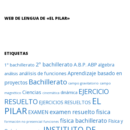
WEB DE LENGUA DE «EL PILAR»
ETIQUETAS
2º bachillerato
A.B.P.
ABP
algebra
1º bachillerato
Aprendizaje basado en
análisis de funciones
análisis
Bachillerato
proyectos
campo gravitatorio
campo
EJERCICIO
Ciencias
dinámica
magnético
cinemática
EL
RESUELTO
EJERCICIOS RESUELTOS
PILAR
fisica
examen resuelto
EXAMEN
física bachillerato
Física y
formación no presencial
funciones
INSTITUTO DE