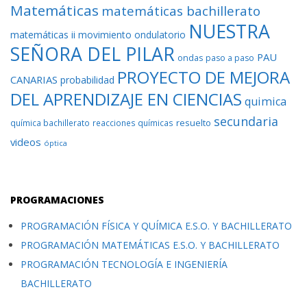
Matemáticas
matemáticas bachillerato
NUESTRA
matemáticas ii
movimiento ondulatorio
SEÑORA DEL PILAR
PAU
ondas
paso a paso
PROYECTO DE MEJORA
CANARIAS
probabilidad
DEL APRENDIZAJE EN CIENCIAS
quimica
secundaria
resuelto
química bachillerato
reacciones químicas
videos
óptica
PROGRAMACIONES
PROGRAMACIÓN FÍSICA Y QUÍMICA E.S.O. Y BACHILLERATO
PROGRAMACIÓN MATEMÁTICAS E.S.O. Y BACHILLERATO
PROGRAMACIÓN TECNOLOGÍA E INGENIERÍA
BACHILLERATO