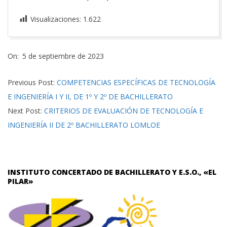
Visualizaciones:
1.622
2023-
On:
5 de septiembre de 2023
09-
05
Previous Post:
COMPETENCIAS ESPECÍFICAS DE TECNOLOGÍA
E INGENIERÍA I Y II, DE 1º Y 2º DE BACHILLERATO
Next Post:
CRITERIOS DE EVALUACIÓN DE TECNOLOGÍA E
INGENIERÍA II DE 2º BACHILLERATO LOMLOE
INSTITUTO CONCERTADO DE BACHILLERATO Y E.S.O., «EL
PILAR»