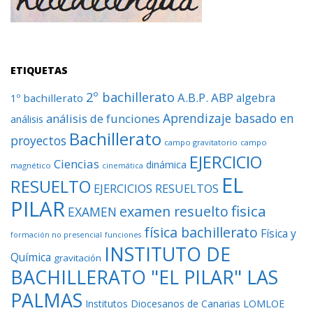
ETIQUETAS
2º bachillerato
A.B.P.
ABP
algebra
1º bachillerato
Aprendizaje basado en
análisis de funciones
análisis
Bachillerato
proyectos
campo gravitatorio
campo
EJERCICIO
Ciencias
dinámica
magnético
cinemática
EL
RESUELTO
EJERCICIOS RESUELTOS
PILAR
fisica
examen resuelto
EXAMEN
física bachillerato
Física y
formación no presencial
funciones
INSTITUTO DE
Química
gravitación
BACHILLERATO "EL PILAR" LAS
PALMAS
Institutos Diocesanos de Canarias
LOMLOE