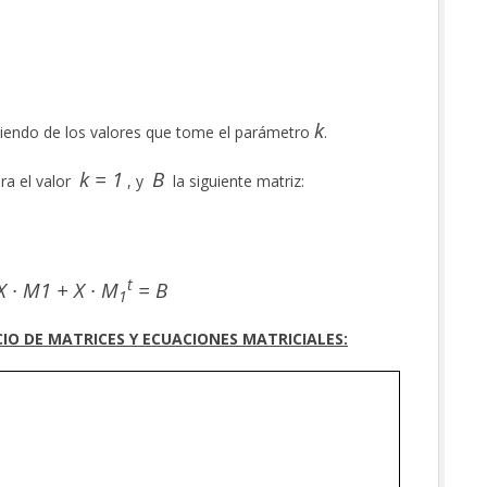
k
iendo de los valores que tome el parámetro
.
k = 1
B
ra el valor
, y
la siguiente matriz:
t
X · M1 + X · M
= B
1
CIO DE MATRICES Y ECUACIONES MATRICIALES: