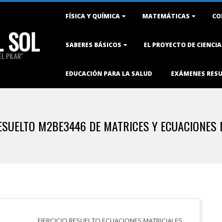
Primary
FÍSICA Y QUÍMICA
MATEMÁTICAS
CO
Navigation
L SOL
Menu
SABERES BÁSICOS
EL PROYECTO DE CIENCI
L PILAR"
EDUCACIÓN PARA LA SALUD
EXÁMENES RES
RESUELTO M2BE3446 DE MATRICES Y ECUACIONES 
EJERCICIO RESUELTO ECUACIONES MATRICIALES