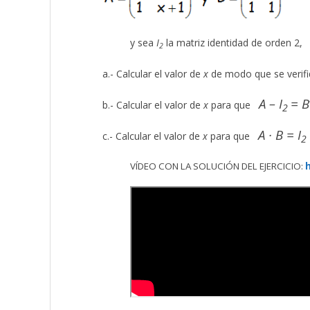
y sea
I
la matriz identidad de orden 2,
2
a.- Calcular el valor de
x
de modo que se verifi
A – I
= B
b.- Calcular el valor de
x
para que
2
A · B = I
c.- Calcular el valor de
x
para que
2
VÍDEO CON LA SOLUCIÓN DEL EJERCICIO: