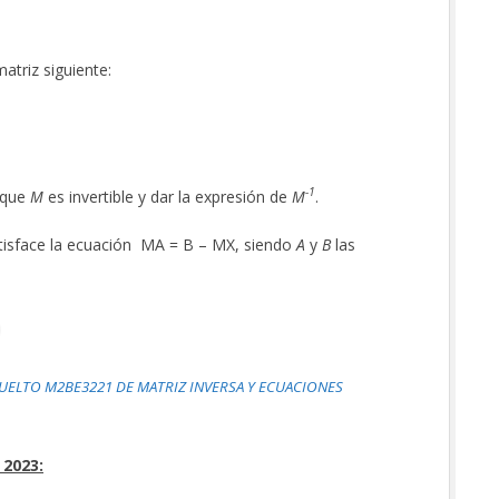
 matriz siguiente:
-1
 que
M
es invertible y dar la expresión de
M
.
isface la ecuación MA = B – MX, siendo
A
y
B
las
SUELTO M2BE3221 DE MATRIZ INVERSA Y ECUACIONES
 2023: