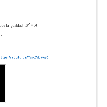
2
B
= A
que la igualdad:
-1
https://youtu.be/Tsrc7rbayg0