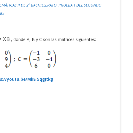
EMÁTICAS II DE 2º BACHILLERATO. PRUEBA 1 DEL SEGUNDO
AR»
= XB
, donde A, B y C son las matrices siguientes:
s://youtu.be/Mk8_5qgJtkg