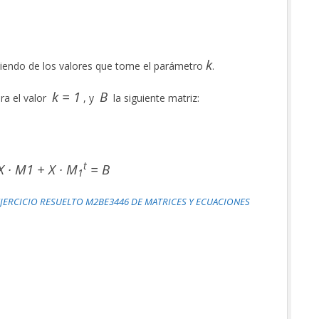
k
iendo de los valores que tome el parámetro
.
k = 1
B
ra el valor
, y
la siguiente matriz:
t
X · M1 + X · M
= B
1
JERCICIO RESUELTO M2BE3446 DE MATRICES Y ECUACIONES