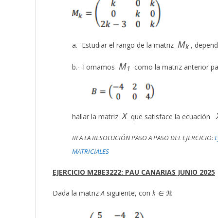
M
a.- Estudiar el rango de la matriz
, depend
k
M
b.- Tomamos
como la matriz anterior pa
1
X
hallar la matriz
que satisface la ecuación
IR A LA RESOLUCIÓN PASO A PASO DEL EJERCICIO:
E
MATRICIALES
EJERCICIO M2BE3222: PAU CANARIAS JUNIO 2025
Dada la matriz
A
siguiente, con
k ∈ ℜ: