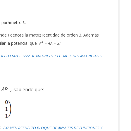
el parámetro
k
.
onde
I
denota la matriz identidad de orden 3. Además
4
cular la potencia, que
A
= 4A – 3I
.
SUELTO M2BE3222 DE MATRICES Y ECUACIONES MATRICIALES.
 AB ,
sabiendo que:
O:
EXAMEN RESUELTO BLOQUE DE ANÁLISIS DE FUNCIONES Y