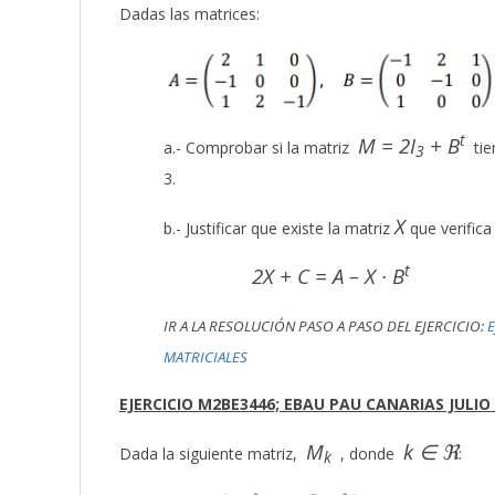
Dadas las matrices:
t
M = 2I
+ B
a.- Comprobar si la matriz
tie
3
3.
X
b.- Justificar que existe la matriz
que verifica
t
2X + C = A – X · B
IR A LA RESOLUCIÓN PASO A PASO DEL EJERCICIO:
E
MATRICIALES
EJERCICIO M2BE3446; EBAU PAU CANARIAS JULIO 
M
k ∈ ℜ
Dada la siguiente matriz,
, donde
:
k