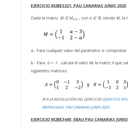
EJERCICIO M2BE3221: PAU CANARIAS JUNIO 2025
Dada la matriz
M ∈ M
, con
a ∈ ℜ
, siendo
M
, la
2×2
a.- Para cualquier valor del parámetro
a
: comprobar
b.- Para
a = -1
. calcula el valor de la matriz
X
que sat
siguientes matrices:
IR A LA RESOLUCIÓN DEL EJERCICIO:
EJERCICIO RE
MATRICIALES. PAU CANARIAS JUNIO 2025
EJERCICIO M2BE3445; EBAU PAU CANARIAS JUNIO