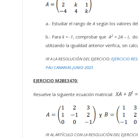
a.- Estudiar el rango de
A
según los valores d
2
b.- Para
k = -1
, comprobar que
A
= 2A – I
, d
utilizando la igualdad anterior verifica, sin cal
IR A LA RESOLUCIÓN DEL EJERCICIO:
EJERCICIO RE
PAU CANARIAS JUNIO 2025
EJERCICIO M2BE3470:
t
XA + B
=
Resuelve la siguiente ecuación matricial:
IR AL ARTÍCULO CON LA RESOLUCIÓN DEL EJERCICI