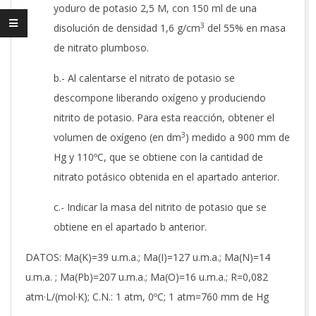
yoduro de potasio 2,5 M, con 150 ml de una
3
disolución de densidad 1,6 g/cm
del 55% en masa
de nitrato plumboso.
b.- Al calentarse el nitrato de potasio se
descompone liberando oxígeno y produciendo
nitrito de potasio. Para esta reacción, obtener el
3
volumen de oxígeno (en dm
) medido a 900 mm de
Hg y 110ºC, que se obtiene con la cantidad de
nitrato potásico obtenida en el apartado anterior.
c.- Indicar la masa del nitrito de potasio que se
obtiene en el apartado b anterior.
DATOS: Ma(K)=39 u.m.a.; Ma(I)=127 u.m.a.; Ma(N)=14
u.m.a. ; Ma(Pb)=207 u.m.a.; Ma(O)=16 u.m.a.; R=0,082
atm·L/(mol·K); C.N.: 1 atm, 0ºC; 1 atm=760 mm de Hg