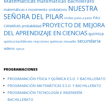
Matemáticas
matemáticas bachillerato
NUESTRA
matemáticas ii
movimiento ondulatorio
SEÑORA DEL PILAR
PAU
ondas
paso a paso
PROYECTO DE MEJORA
CANARIAS
probabilidad
DEL APRENDIZAJE EN CIENCIAS
quimica
secundaria
resuelto
química bachillerato
reacciones químicas
videos
óptica
PROGRAMACIONES
PROGRAMACIÓN FÍSICA Y QUÍMICA E.S.O. Y BACHILLERATO
PROGRAMACIÓN MATEMÁTICAS E.S.O. Y BACHILLERATO
PROGRAMACIÓN TECNOLOGÍA E INGENIERÍA
BACHILLERATO