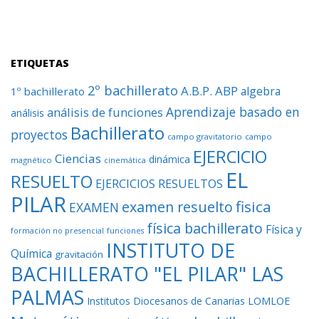
ETIQUETAS
2º bachillerato
A.B.P.
ABP
algebra
1º bachillerato
Aprendizaje basado en
análisis de funciones
análisis
Bachillerato
proyectos
campo gravitatorio
campo
EJERCICIO
Ciencias
dinámica
magnético
cinemática
EL
RESUELTO
EJERCICIOS RESUELTOS
PILAR
fisica
examen resuelto
EXAMEN
física bachillerato
Física y
formación no presencial
funciones
INSTITUTO DE
Química
gravitación
BACHILLERATO "EL PILAR" LAS
PALMAS
Institutos Diocesanos de Canarias
LOMLOE