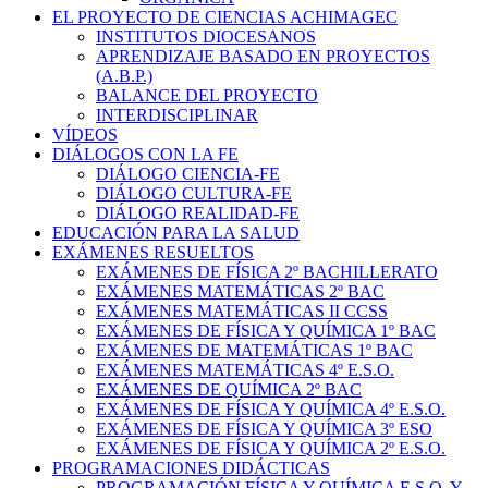
EL PROYECTO DE CIENCIAS ACHIMAGEC
INSTITUTOS DIOCESANOS
APRENDIZAJE BASADO EN PROYECTOS
(A.B.P.)
BALANCE DEL PROYECTO
INTERDISCIPLINAR
VÍDEOS
DIÁLOGOS CON LA FE
DIÁLOGO CIENCIA-FE
DIÁLOGO CULTURA-FE
DIÁLOGO REALIDAD-FE
EDUCACIÓN PARA LA SALUD
EXÁMENES RESUELTOS
EXÁMENES DE FÍSICA 2º BACHILLERATO
EXÁMENES MATEMÁTICAS 2º BAC
EXÁMENES MATEMÁTICAS II CCSS
EXÁMENES DE FÍSICA Y QUÍMICA 1º BAC
EXÁMENES DE MATEMÁTICAS 1º BAC
EXÁMENES MATEMÁTICAS 4º E.S.O.
EXÁMENES DE QUÍMICA 2º BAC
EXÁMENES DE FÍSICA Y QUÍMICA 4º E.S.O.
EXÁMENES DE FÍSICA Y QUÍMICA 3º ESO
EXÁMENES DE FÍSICA Y QUÍMICA 2º E.S.O.
PROGRAMACIONES DIDÁCTICAS
PROGRAMACIÓN FÍSICA Y QUÍMICA E.S.O. Y