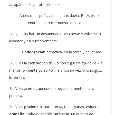
arropándolos y protegiéndolos.
Antes o después, aunque nos duela, B.L.V. es lo
que tendrán que hacer nuestros hijos…
B.L.V, es luchar sin desanimarse: es caerse y volverse a
levantar y así sucesivamente.
Es
adaptación
proactiva, en la tarea y en la vida.
B.L.V. es la satisfacción de «lo conseguí sin ayuda» o » al
menos lo intenté yo solito… la próxima vez lo consigo…
lo verás».
B.L.V. es acertar, aunque no necesariamente … a la
primera.
B.L.V. es
paciencia
, autonomía, tener ganas, esfuerzo,
empeño
, trabajo, interés, ambición, un puntito de