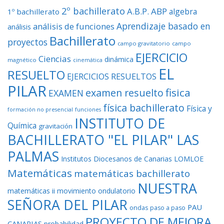
2º bachillerato
A.B.P.
ABP
algebra
1º bachillerato
Aprendizaje basado en
análisis de funciones
análisis
Bachillerato
proyectos
campo gravitatorio
campo
EJERCICIO
Ciencias
dinámica
magnético
cinemática
EL
RESUELTO
EJERCICIOS RESUELTOS
PILAR
fisica
examen resuelto
EXAMEN
física bachillerato
Física y
formación no presencial
funciones
INSTITUTO DE
Química
gravitación
BACHILLERATO "EL PILAR" LAS
PALMAS
Institutos Diocesanos de Canarias
LOMLOE
Matemáticas
matemáticas bachillerato
NUESTRA
matemáticas ii
movimiento ondulatorio
SEÑORA DEL PILAR
PAU
ondas
paso a paso
PROYECTO DE MEJORA
CANARIAS
probabilidad