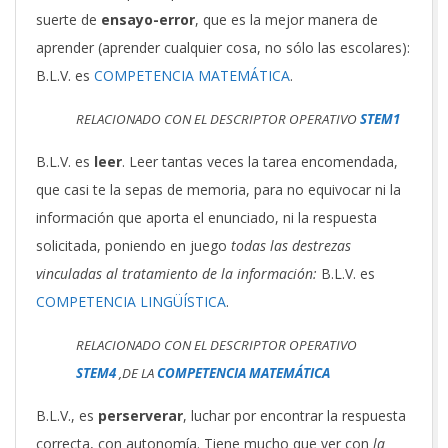
suerte de
ensayo-error
, que es la mejor manera de
aprender (aprender cualquier cosa, no sólo las escolares):
B.L.V. es
COMPETENCIA MATEMÁTICA
.
RELACIONADO CON EL DESCRIPTOR OPERATIVO
STEM1
B.L.V. es
leer
. Leer tantas veces la tarea encomendada,
que casi te la sepas de memoria, para no equivocar ni la
información que aporta el enunciado, ni la respuesta
solicitada, poniendo en juego
todas las destrezas
vinculadas al tratamiento de la información:
B.L.V. es
COMPETENCIA LINGÜÍSTICA
.
RELACIONADO CON EL DESCRIPTOR OPERATIVO
STEM4
,DE LA
COMPETENCIA MATEMÁTICA
B.L.V., es
perserverar
, luchar por encontrar la respuesta
correcta, con autonomía. Tiene mucho que ver con
la