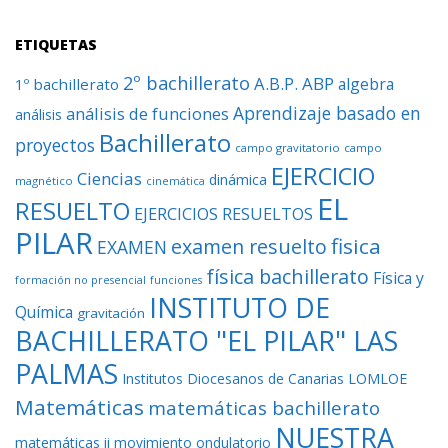
ETIQUETAS
2º bachillerato
A.B.P.
ABP
algebra
1º bachillerato
Aprendizaje basado en
análisis de funciones
análisis
Bachillerato
proyectos
campo gravitatorio
campo
EJERCICIO
Ciencias
dinámica
magnético
cinemática
EL
RESUELTO
EJERCICIOS RESUELTOS
PILAR
fisica
examen resuelto
EXAMEN
física bachillerato
Física y
formación no presencial
funciones
INSTITUTO DE
Química
gravitación
BACHILLERATO "EL PILAR" LAS
PALMAS
Institutos Diocesanos de Canarias
LOMLOE
Matemáticas
matemáticas bachillerato
NUESTRA
matemáticas ii
movimiento ondulatorio