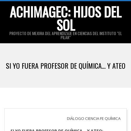
Skip
ACHIMAGEC: HIJOS DEL
to
SOL
content
PROYECTO DE MEJORA DEL APRENDIZAJE EN CIENCIAS DEL INSTITUTO "EL
PILAR"
Primary
Navigation
SI YO FUERA PROFESOR DE QUÍMICA… Y ATEO
Menu
DIÁLOGO CIENCIA FE QUÍMICA
SI YO FUERA PROFESOR DE QUÍMICA… Y ATEO: