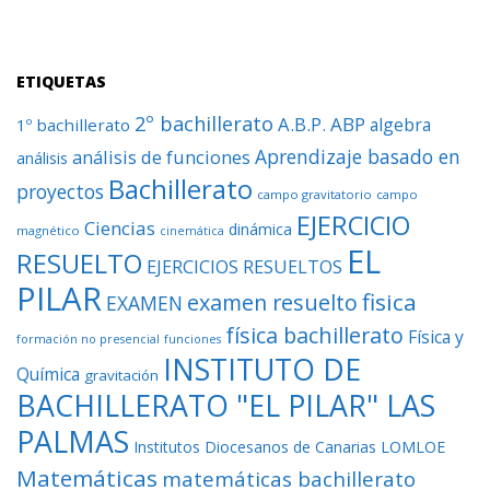
ETIQUETAS
2º bachillerato
A.B.P.
ABP
algebra
1º bachillerato
Aprendizaje basado en
análisis de funciones
análisis
Bachillerato
proyectos
campo gravitatorio
campo
EJERCICIO
Ciencias
dinámica
magnético
cinemática
EL
RESUELTO
EJERCICIOS RESUELTOS
PILAR
fisica
examen resuelto
EXAMEN
física bachillerato
Física y
formación no presencial
funciones
INSTITUTO DE
Química
gravitación
BACHILLERATO "EL PILAR" LAS
PALMAS
Institutos Diocesanos de Canarias
LOMLOE
Matemáticas
matemáticas bachillerato