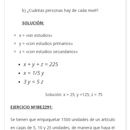
b) ¿Cuántas personas hay de cada nivel?.
SOLUCIÓN:
x = «sin estudios»
y = «con estudios primarios»
z = «con estudios secundarios»
x + y + z = 225
x = 1/5 y
3 y = 5 z
Solución: x = 25; y =125; z = 75
EJERCICIO M1BE2291:
Se tienen que empaquetar 1500 unidades de un artículo
en cajas de 5, 10 y 25 unidades, de manera que haya el