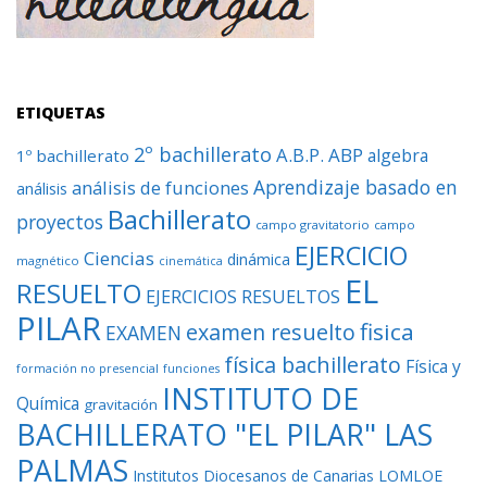
ETIQUETAS
2º bachillerato
A.B.P.
ABP
algebra
1º bachillerato
Aprendizaje basado en
análisis de funciones
análisis
Bachillerato
proyectos
campo gravitatorio
campo
EJERCICIO
Ciencias
dinámica
magnético
cinemática
EL
RESUELTO
EJERCICIOS RESUELTOS
PILAR
fisica
examen resuelto
EXAMEN
física bachillerato
Física y
formación no presencial
funciones
INSTITUTO DE
Química
gravitación
BACHILLERATO "EL PILAR" LAS
PALMAS
Institutos Diocesanos de Canarias
LOMLOE