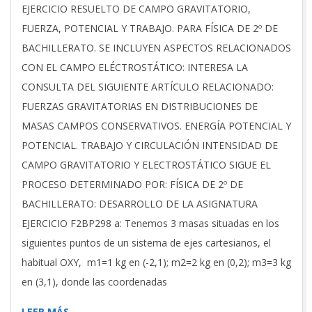
05-
EJERCICIO RESUELTO DE CAMPO GRAVITATORIO,
15
FUERZA, POTENCIAL Y TRABAJO. PARA FÍSICA DE 2º DE
BACHILLERATO. SE INCLUYEN ASPECTOS RELACIONADOS
CON EL CAMPO ELÉCTROSTÁTICO: INTERESA LA
CONSULTA DEL SIGUIENTE ARTÍCULO RELACIONADO:
FUERZAS GRAVITATORIAS EN DISTRIBUCIONES DE
MASAS CAMPOS CONSERVATIVOS. ENERGÍA POTENCIAL Y
POTENCIAL. TRABAJO Y CIRCULACIÓN INTENSIDAD DE
CAMPO GRAVITATORIO Y ELECTROSTÁTICO SIGUE EL
PROCESO DETERMINADO POR: FÍSICA DE 2º DE
BACHILLERATO: DESARROLLO DE LA ASIGNATURA
EJERCICIO F2BP298 a: Tenemos 3 masas situadas en los
siguientes puntos de un sistema de ejes cartesianos, el
habitual OXY, m1=1 kg en (-2,1); m2=2 kg en (0,2); m3=3 kg
en (3,1), donde las coordenadas
LEER MÁS…