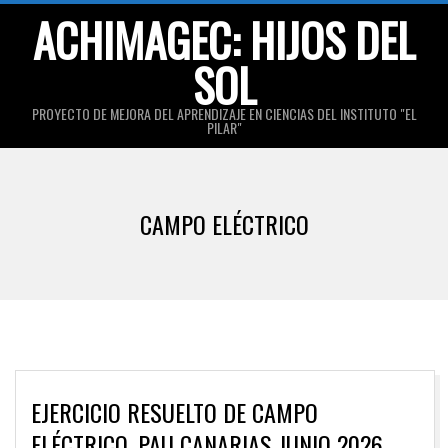
Skip
ACHIMAGEC: HIJOS DEL
to
SOL
content
PROYECTO DE MEJORA DEL APRENDIZAJE EN CIENCIAS DEL INSTITUTO "EL
PILAR"
Primary
Navigation
CAMPO ELÉCTRICO
Menu
EJERCICIO RESUELTO DE CAMPO
ELÉCTRICO. PAU CANARIAS JUNIO 2026.