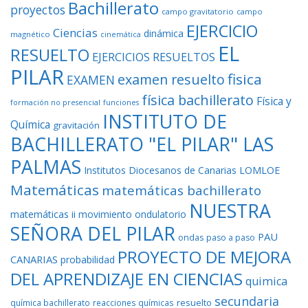
Bachillerato
proyectos
campo gravitatorio
campo
EJERCICIO
Ciencias
dinámica
magnético
cinemática
EL
RESUELTO
EJERCICIOS RESUELTOS
PILAR
fisica
examen resuelto
EXAMEN
física bachillerato
Física y
formación no presencial
funciones
INSTITUTO DE
Química
gravitación
BACHILLERATO "EL PILAR" LAS
PALMAS
Institutos Diocesanos de Canarias
LOMLOE
Matemáticas
matemáticas bachillerato
NUESTRA
matemáticas ii
movimiento ondulatorio
SEÑORA DEL PILAR
PAU
ondas
paso a paso
PROYECTO DE MEJORA
CANARIAS
probabilidad
DEL APRENDIZAJE EN CIENCIAS
quimica
secundaria
resuelto
química bachillerato
reacciones químicas