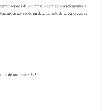
 permutaciones de columnas o de filas, nos referiremos a
 término a
a
a
de un determinante de tercer orden, se
13
21
32
nante de una matriz 3×3