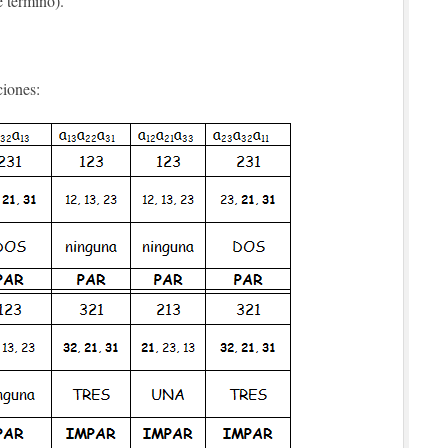
e término).
ciones: