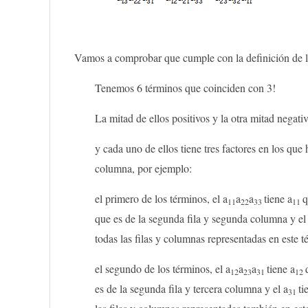
Vamos a comprobar que cumple con la definición de l
Tenemos 6 términos que coinciden con 3!
La mitad de ellos positivos y la otra mitad negativ
y cada uno de ellos tiene tres factores en los qu
columna, por ejemplo:
el primero de los términos, el a
a
a
tiene a
q
11
22
33
11
que es de la segunda fila y segunda columna y el
todas las filas y columnas representadas en este t
el segundo de los términos, el a
a
a
tiene a
12
23
31
12
es de la segunda fila y tercera columna y el a
ti
31