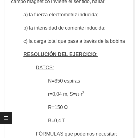
campo magnético invierte el sentido, hallar:
a) la fuerza electromotriz inducida;
b) la intensidad de corriente inducida;
c) la carga total que pasa a través de la bobina
RESOLUCIÓN DEL EJERCICIO:
DATOS:
N=350 espiras
2
r=0,04 m, S=π·r
R=150 Ω
B=0,4 T
FÓRMULAS que podemos necesitar: