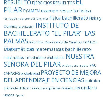
EL
RESUELTO
EJERCICIOS RESUELTOS
PILAR
fisica
examen resuelto
EXAMEN
física bachillerato
Física y
formación no presencial
funciones
INSTITUTO DE
Química
gravitación
BACHILLERATO "EL PILAR" LAS
PALMAS
Institutos Diocesanos de Canarias
LOMLOE
Matemáticas
matemáticas bachillerato
NUESTRA
matemáticas ii
movimiento ondulatorio
SEÑORA DEL PILAR
PAU
ondas
paso a paso
PROYECTO DE MEJORA
CANARIAS
probabilidad
DEL APRENDIZAJE EN CIENCIAS
quimica
secundaria
resuelto
química bachillerato
reacciones químicas
videos
óptica