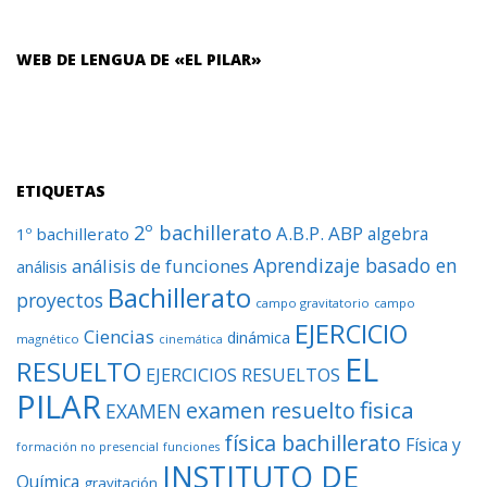
WEB DE LENGUA DE «EL PILAR»
ETIQUETAS
2º bachillerato
A.B.P.
ABP
algebra
1º bachillerato
Aprendizaje basado en
análisis de funciones
análisis
Bachillerato
proyectos
campo gravitatorio
campo
EJERCICIO
Ciencias
dinámica
magnético
cinemática
EL
RESUELTO
EJERCICIOS RESUELTOS
PILAR
fisica
examen resuelto
EXAMEN
física bachillerato
Física y
formación no presencial
funciones
INSTITUTO DE
Química
gravitación