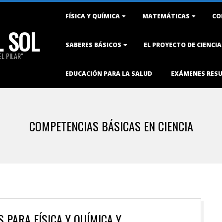
Primary
FÍSICA Y QUÍMICA
MATEMÁTICAS
CO
Navigation
L SOL
Menu
SABERES BÁSICOS
EL PROYECTO DE CIENCI
L PILAR"
EDUCACIÓN PARA LA SALUD
EXÁMENES RES
COMPETENCIAS BÁSICAS EN CIENCIA
 PARA FÍSICA Y QUÍMICA Y