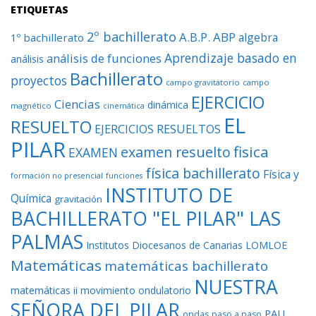
ETIQUETAS
2º bachillerato
A.B.P.
ABP
algebra
1º bachillerato
Aprendizaje basado en
análisis de funciones
análisis
Bachillerato
proyectos
campo gravitatorio
campo
EJERCICIO
Ciencias
dinámica
magnético
cinemática
EL
RESUELTO
EJERCICIOS RESUELTOS
PILAR
fisica
examen resuelto
EXAMEN
física bachillerato
Física y
formación no presencial
funciones
INSTITUTO DE
Química
gravitación
BACHILLERATO "EL PILAR" LAS
PALMAS
Institutos Diocesanos de Canarias
LOMLOE
Matemáticas
matemáticas bachillerato
NUESTRA
matemáticas ii
movimiento ondulatorio
SEÑORA DEL PILAR
PAU
ondas
paso a paso