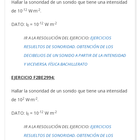
Hallar la sonoridad de un sonido que tiene una intensidad
-12
-2
de 10
W·m
.
-12
-2
DATO: I
= 10
W m
0
IR A LA RESOLUCIÓN DEL EJERCICIO:
EJERCICIOS
RESUELTOS DE SONORIDAD. OBTENCIÓN DE LOS
DECIBELIOS DE UN SONIDO A PARTIR DE LA INTENSIDAD
Y VICEVERSA. FÍSICA BACHILLERATO
EJERCICIO F2BE2994:
Hallar la sonoridad de un sonido que tiene una intensidad
2
-2
de 10
W·m
.
-12
-2
DATO: I
= 10
W m
0
IR A LA RESOLUCIÓN DEL EJERCICIO:
EJERCICIOS
RESUELTOS DE SONORIDAD. OBTENCIÓN DE LOS