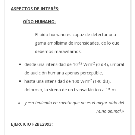
ASPECTOS DE INTERÉS:
OÍDO HUMANO:
El oído humano es capaz de detectar una
gama amplísima de intensidades, de lo que
debemos maravillarnos:
-12
-2
desde una intensidad de 10
W·m
(0 dB), umbral
de audición humana apenas perceptible,
-2
hasta una intensidad de 100 W·m
(140 dB),
doloroso, la sirena de un transatlántico a 15 m.
«… y eso teniendo en cuenta que no es el mejor oído del
reino animal.»
EJERCICIO F2BE2993: