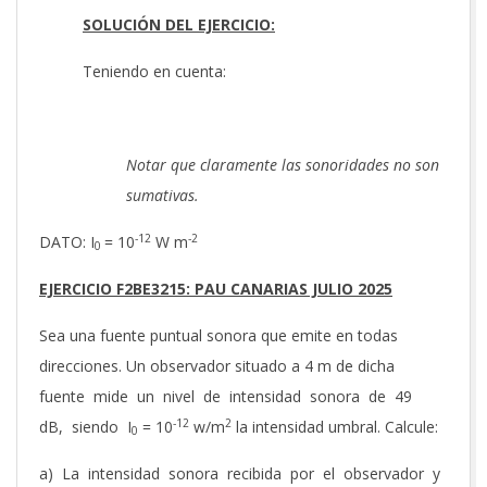
SOLUCIÓN DEL EJERCICIO:
Teniendo en cuenta:
Notar que claramente las sonoridades no son
sumativas.
-12
-2
DATO: I
= 10
W m
0
EJERCICIO F2BE3215: PAU CANARIAS JULIO 2025
Sea una fuente puntual sonora que emite en todas
direcciones. Un observador situado a 4 m de dicha
fuente mide un nivel de intensidad sonora de 49
-12
2
dB, siendo Ι
= 10
w/m
la intensidad umbral. Calcule:
0
a) La intensidad sonora recibida por el observador y