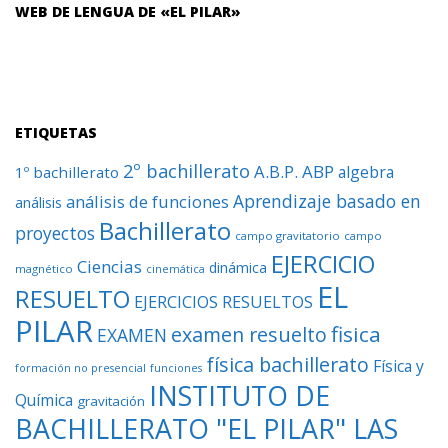
WEB DE LENGUA DE «EL PILAR»
ETIQUETAS
2º bachillerato
A.B.P.
ABP
algebra
1º bachillerato
Aprendizaje basado en
análisis de funciones
análisis
Bachillerato
proyectos
campo gravitatorio
campo
EJERCICIO
Ciencias
dinámica
magnético
cinemática
EL
RESUELTO
EJERCICIOS RESUELTOS
PILAR
fisica
examen resuelto
EXAMEN
física bachillerato
Física y
formación no presencial
funciones
INSTITUTO DE
Química
gravitación
BACHILLERATO "EL PILAR" LAS