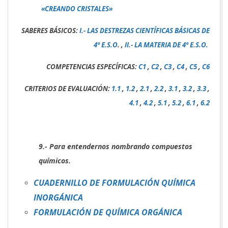
«CREANDO CRISTALES»
SABERES BÁSICOS:
I.- LAS DESTREZAS CIENTÍFICAS BÁSICAS DE
4º E.S.O
. ,
II.- LA MATERIA DE 4º E.S.O.
COMPETENCIAS ESPECÍFICAS:
C1
,
C2
,
C3
,
C4
,
C5
,
C6
CRITERIOS DE EVALUACIÓN:
1.1
,
1.2
,
2.1
,
2.2
,
3.1
,
3.2
,
3.3
,
4.1
,
4.2
,
5.1
,
5.2
,
6.1
,
6.2
9.- Para entendernos nombrando compuestos
químicos.
CUADERNILLO DE FORMULACIÓN QUÍMICA
INORGÁNICA
FORMULACIÓN DE QUÍMICA ORGÁNICA