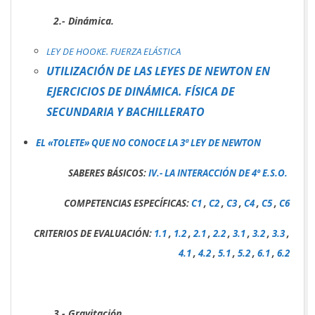
2.- Dinámica.
LEY DE HOOKE. FUERZA ELÁSTICA
UTILIZACIÓN DE LAS LEYES DE NEWTON EN
EJERCICIOS DE DINÁMICA. FÍSICA DE
SECUNDARIA Y BACHILLERATO
EL «TOLETE» QUE NO CONOCE LA 3ª LEY DE NEWTON
SABERES BÁSICOS:
IV.- LA INTERACCIÓN DE 4º E.S.O.
COMPETENCIAS ESPECÍFICAS:
C1
,
C2
,
C3
,
C4
,
C5
,
C6
CRITERIOS DE EVALUACIÓN:
1.1
,
1.2
,
2.1
,
2.2
,
3.1
,
3.2
,
3.3
,
4.1
,
4.2
,
5.1
,
5.2
,
6.1
,
6.2
3.- Gravitación.