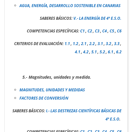
AGUA, ENERGÍA, DESARROLLO SOSTENIBLE EN CANARIAS
SABERES BÁSICOS:
V.- LA ENERGÍA DE 4º E.S.O.
COMPETENCIAS ESPECÍFICAS:
C1
,
C2
,
C3
,
C4
,
C5
,
C6
CRITERIOS DE EVALUACIÓN:
1.1
,
1.2
,
2.1
,
2.2
,
3.1
,
3.2
,
3.3
,
4.1
,
4.2
,
5.1
,
5.2
,
6.1
,
6.2
5.- Magnitudes, unidades y medida.
MAGNITUDES, UNIDADES Y MEDIDAS
FACTORES DE CONVERSIÓN
SABERES BÁSICOS:
I.- LAS DESTREZAS CIENTÍFICAS BÁSICAS DE
4º E.S.O
.
COMPETENCIAS ESPECÍFICAS:
C1
,
C2
,
C3
,
C4
,
C5
,
C6