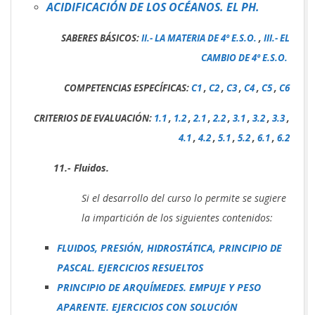
ACIDIFICACIÓN DE LOS OCÉANOS. EL PH.
SABERES BÁSICOS:
II.- LA MATERIA DE 4º E.S.O.
,
III.- EL
CAMBIO DE 4º E.S.O.
COMPETENCIAS ESPECÍFICAS:
C1
,
C2
,
C3
,
C4
,
C5
,
C6
CRITERIOS DE EVALUACIÓN:
1.1
,
1.2
,
2.1
,
2.2
,
3.1
,
3.2
,
3.3
,
4.1
,
4.2
,
5.1
,
5.2
,
6.1
,
6.2
11.- Fluidos.
Si el desarrollo del curso lo permite se sugiere
la impartición de los siguientes contenidos:
FLUIDOS, PRESIÓN, HIDROSTÁTICA, PRINCIPIO DE
PASCAL. EJERCICIOS RESUELTOS
PRINCIPIO DE ARQUÍMEDES. EMPUJE Y PESO
APARENTE. EJERCICIOS CON SOLUCIÓN