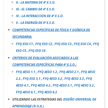
II.- LA MATERIA DE 4º E.S.O.
III.- EL CAMBIO DE 4º E.S.O.
IV.- LA INTERACCIÓN DE 4º E.S.O.
V.- LA ENERGÍA DE 4º E.S.O.
COMPETENCIAS ESPECÍFICAS DE FÍSICA Y QUÍMICA DE
SECUNDARIA
:
FYQ ESO C1
,
FYQ ESO C2
,
FYQ ESO C3
,
FYQ ESO C4
,
FYQ
ESO C5
,
FYQ ESO C6
CRITERIOS DE EVALUACIÓN ASOCIADOS A LAS
COMPETENCIAS ESPECÍFICAS PARA 4º E.S.O.
:
FYQ 4ESO 1.1
,
FYQ 4ESO 1.2
,
FYQ 4ESO 2.1
,
FYQ 4ESO
2.2
,
FYQ ESO 3.1
,
FYQ 4ESO 3.2
,
FYQ 4ESO 3.3
,
FYQ
4ESO 4.1
,
FYQ 4ESO 4.2
,
FYQ 4ESO 5.1
,
FYQ 4ESO 5.2
,
FYQ 4ESO 6.1
,
FYQ 4ESO 6.2
UTILIZANDO LAS ESTRATEGIAS DEL
DISEÑO UNIVERSAL DE
APRENDIZAJE (D.U.A.)