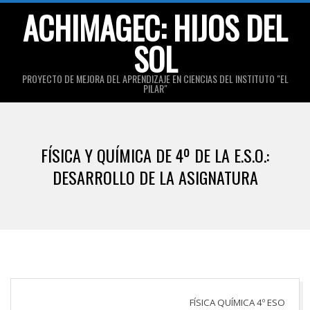
Skip
ACHIMAGEC: HIJOS DEL
to
SOL
content
PROYECTO DE MEJORA DEL APRENDIZAJE EN CIENCIAS DEL INSTITUTO "EL
PILAR"
Primary
Navigation
FÍSICA Y QUÍMICA DE 4º DE LA E.S.O.:
Menu
DESARROLLO DE LA ASIGNATURA
FÍSICA QUÍMICA 4º ESO