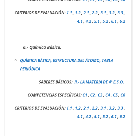
CRITERIOS DE EVALUACIÓN:
1.1
,
1.2
,
2.1
,
2.2
,
3.1
,
3.2
,
3.3
,
4.1
,
4.2
,
5.1
,
5.2
,
6.1
,
6.2
6.- Química Básica.
QUÍMICA BÁSICA, ESTRUCTURA DEL ÁTOMO, TABLA
PERIÓDICA
SABERES BÁSICOS:
II.- LA MATERIA DE 4º E.S.O.
COMPETENCIAS ESPECÍFICAS:
C1
,
C2
,
C3
,
C4
,
C5
,
C6
CRITERIOS DE EVALUACIÓN:
1.1
,
1.2
,
2.1
,
2.2
,
3.1
,
3.2
,
3.3
,
4.1
,
4.2
,
5.1
,
5.2
,
6.1
,
6.2