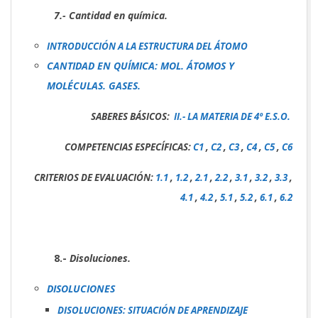
7.- Cantidad en química.
INTRODUCCIÓN A LA ESTRUCTURA DEL ÁTOMO
CANTIDAD EN QUÍMICA: MOL. ÁTOMOS Y
MOLÉCULAS. GASES.
SABERES BÁSICOS:
II.- LA MATERIA DE 4º E.S.O.
COMPETENCIAS ESPECÍFICAS:
C1
,
C2
,
C3
,
C4
,
C5
,
C6
CRITERIOS DE EVALUACIÓN:
1.1
,
1.2
,
2.1
,
2.2
,
3.1
,
3.2
,
3.3
,
4.1
,
4.2
,
5.1
,
5.2
,
6.1
,
6.2
8.-
Disoluciones.
DISOLUCIONES
DISOLUCIONES: SITUACIÓN DE APRENDIZAJE