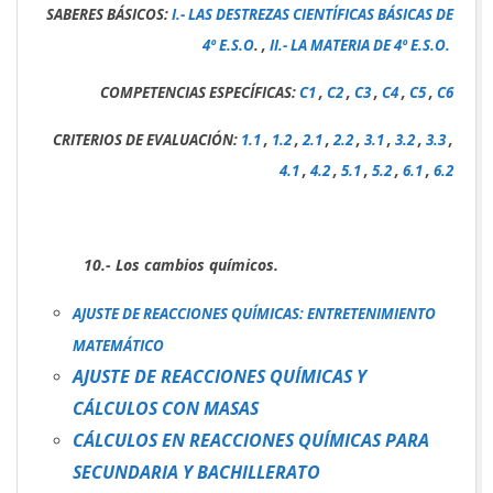
SABERES BÁSICOS:
I.- LAS DESTREZAS CIENTÍFICAS BÁSICAS DE
4º E.S.O
. ,
II.- LA MATERIA DE 4º E.S.O.
COMPETENCIAS ESPECÍFICAS:
C1
,
C2
,
C3
,
C4
,
C5
,
C6
CRITERIOS DE EVALUACIÓN:
1.1
,
1.2
,
2.1
,
2.2
,
3.1
,
3.2
,
3.3
,
4.1
,
4.2
,
5.1
,
5.2
,
6.1
,
6.2
10.- Los cambios químicos.
AJUSTE DE REACCIONES QUÍMICAS: ENTRETENIMIENTO
MATEMÁTICO
AJUSTE DE REACCIONES QUÍMICAS Y
CÁLCULOS CON MASAS
CÁLCULOS EN REACCIONES QUÍMICAS PARA
SECUNDARIA Y BACHILLERATO