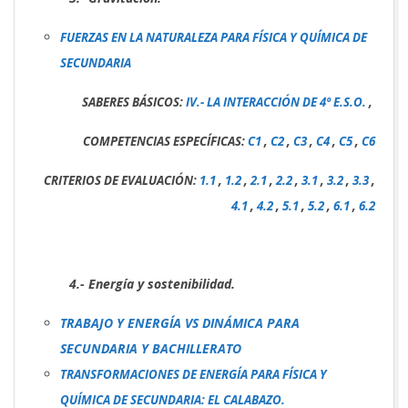
FUERZAS EN LA NATURALEZA PARA FÍSICA Y QUÍMICA DE
SECUNDARIA
SABERES BÁSICOS:
IV.- LA INTERACCIÓN DE 4º E.S.O.
,
COMPETENCIAS ESPECÍFICAS:
C1
,
C2
,
C3
,
C4
,
C5
,
C6
CRITERIOS DE EVALUACIÓN:
1.1
,
1.2
,
2.1
,
2.2
,
3.1
,
3.2
,
3.3
,
4.1
,
4.2
,
5.1
,
5.2
,
6.1
,
6.2
4.- Energía y sostenibilidad.
TRABAJO Y ENERGÍA VS DINÁMICA PARA
SECUNDARIA Y BACHILLERATO
TRANSFORMACIONES DE ENERGÍA PARA FÍSICA Y
QUÍMICA DE SECUNDARIA: EL CALABAZO.