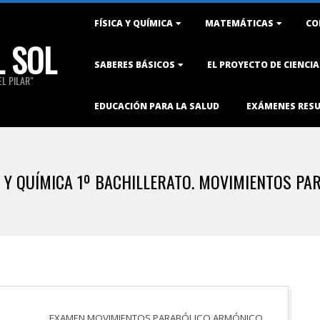
Primary
FÍSICA Y QUÍMICA
MATEMÁTICAS
CO
Navigation
L SOL
Menu
SABERES BÁSICOS
EL PROYECTO DE CIENCI
L PILAR"
EDUCACIÓN PARA LA SALUD
EXÁMENES RES
A Y QUÍMICA 1º BACHILLERATO. MOVIMIENTOS PA
EXAMEN MOVIMIENTOS PARABÓLICO ARMÓNICO