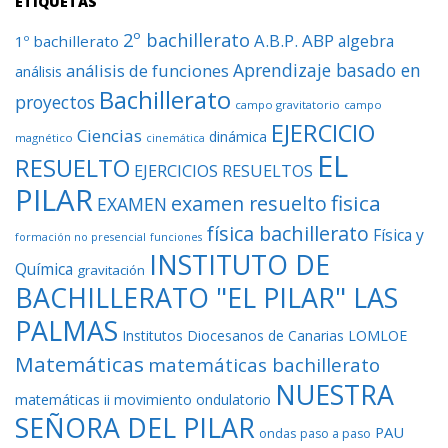
ETIQUETAS
2º bachillerato
A.B.P.
ABP
algebra
1º bachillerato
Aprendizaje basado en
análisis de funciones
análisis
Bachillerato
proyectos
campo gravitatorio
campo
EJERCICIO
Ciencias
dinámica
magnético
cinemática
EL
RESUELTO
EJERCICIOS RESUELTOS
PILAR
fisica
examen resuelto
EXAMEN
física bachillerato
Física y
formación no presencial
funciones
INSTITUTO DE
Química
gravitación
BACHILLERATO "EL PILAR" LAS
PALMAS
Institutos Diocesanos de Canarias
LOMLOE
Matemáticas
matemáticas bachillerato
NUESTRA
matemáticas ii
movimiento ondulatorio
SEÑORA DEL PILAR
PAU
ondas
paso a paso