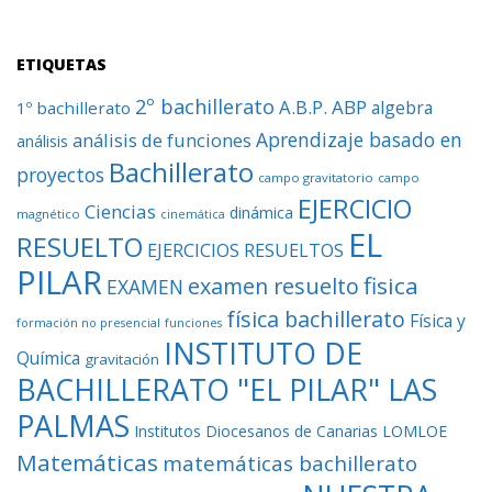
ETIQUETAS
2º bachillerato
A.B.P.
ABP
algebra
1º bachillerato
Aprendizaje basado en
análisis de funciones
análisis
Bachillerato
proyectos
campo gravitatorio
campo
EJERCICIO
Ciencias
dinámica
magnético
cinemática
EL
RESUELTO
EJERCICIOS RESUELTOS
PILAR
fisica
examen resuelto
EXAMEN
física bachillerato
Física y
formación no presencial
funciones
INSTITUTO DE
Química
gravitación
BACHILLERATO "EL PILAR" LAS
PALMAS
Institutos Diocesanos de Canarias
LOMLOE
Matemáticas
matemáticas bachillerato