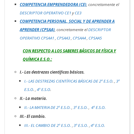
COMPETENCIA EMPRENDEDORA (CE)
, concretamente el
DESCRIPTOR OPERATIVO CE1
y
CE3
COMPETENCIA PERSONAL, SOCIAL Y DE APRENDER A
APRENDER (CPSAA)
, concretamente el
DESCRIPTOR
OPERATIVO CPSAA1
,
CPSAA3
,
CPSAA4
,
CPSAA5
CON RESPECTO A LOS SABERES BÁSICOS DE FÍSICA Y
QUÍMICA E.S.O.:
I.- Las destrezas científicas básicas.
I.- LAS DESTREZAS CIENTÍFICAS BÁSICAS DE 2º E.S.O
. ,
3º
E.S.O
. ,
4º E.S.O
.
II.- La materia.
II.- LA MATERIA DE 2º E.S.O.
,
3º E.S.O.
,
4º E.S.O.
III.- El cambio.
III.- EL CAMBIO DE 2º E.S.O.
,
3º E.S.O.
,
4º E.S.O.