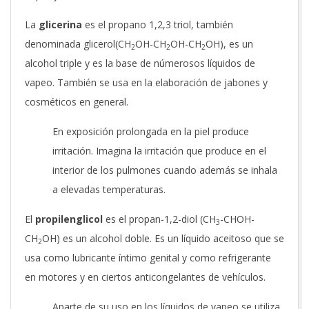
La
glicerina
es el propano 1,2,3 triol, también
denominada glicerol(CH
OH-CH
OH-CH
OH), es un
2
2
2
alcohol triple y es la base de númerosos líquidos de
vapeo. También se usa en la elaboración de jabones y
cosméticos en general.
En exposición prolongada en la piel produce
irritación. Imagina la irritación que produce en el
interior de los pulmones cuando además se inhala
a elevadas temperaturas.
El
propilenglicol
es el propan-1,2-diol (CH
-CHOH-
3
CH
OH) es un alcohol doble. Es un líquido aceitoso que se
2
usa como lubricante íntimo genital y como refrigerante
en motores y en ciertos anticongelantes de vehículos.
Aparte de su uso en los líquidos de vapeo se utiliza