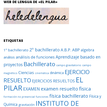
WEB DE LENGUA DE «EL PILAR»
ETIQUETAS
2º bachillerato
A.B.P.
ABP
algebra
1º bachillerato
Aprendizaje basado en
análisis de funciones
análisis
Bachillerato
proyectos
campo gravitatorio
campo
EJERCICIO
Ciencias
dinámica
magnético
cinemática
EL
RESUELTO
EJERCICIOS RESUELTOS
PILAR
fisica
examen resuelto
EXAMEN
física bachillerato
Física y
formación no presencial
funciones
INSTITUTO DE
Química
gravitación