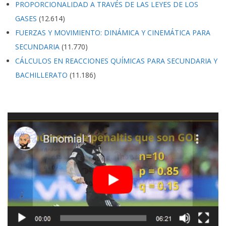
PROPORCIONALIDAD A TRAVÉS DE LAS LEYES DE LOS
GASES
(12.614)
FUERZAS Y MOVIMIENTO: DINÁMICA Y CINEMÁTICA PARA
SECUNDARIA
(11.770)
CÁLCULOS EN REACCIONES QUÍMICAS PARA SECUNDARIA Y
BACHILLERATO
(11.186)