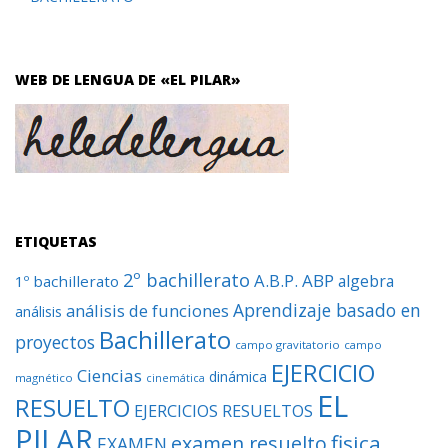
WEB DE LENGUA DE «EL PILAR»
ETIQUETAS
2º bachillerato
A.B.P.
ABP
algebra
1º bachillerato
Aprendizaje basado en
análisis de funciones
análisis
Bachillerato
proyectos
campo gravitatorio
campo
EJERCICIO
Ciencias
dinámica
magnético
cinemática
EL
RESUELTO
EJERCICIOS RESUELTOS
PILAR
fisica
examen resuelto
EXAMEN