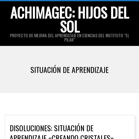
Skip
ACHIMAGEC: HIJOS DEL
to
SOL
content
PROYECTO DE MEJORA DEL APRENDIZAJE EN CIENCIAS DEL INSTITUTO "EL
PILAR"
Primary
Navigation
SITUACIÓN DE APRENDIZAJE
Menu
DISOLUCIONES: SITUACIÓN DE
APRENDIZAJE «CREANDO CRISTALES»