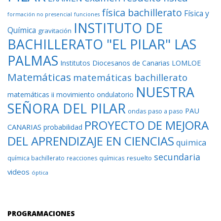
física bachillerato
Física y
formación no presencial
funciones
INSTITUTO DE
Química
gravitación
BACHILLERATO "EL PILAR" LAS
PALMAS
Institutos Diocesanos de Canarias
LOMLOE
Matemáticas
matemáticas bachillerato
NUESTRA
matemáticas ii
movimiento ondulatorio
SEÑORA DEL PILAR
PAU
ondas
paso a paso
PROYECTO DE MEJORA
CANARIAS
probabilidad
DEL APRENDIZAJE EN CIENCIAS
quimica
secundaria
resuelto
química bachillerato
reacciones químicas
videos
óptica
PROGRAMACIONES