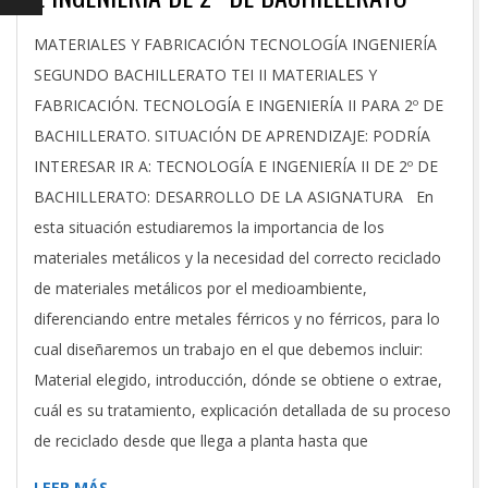
2023-
MATERIALES Y FABRICACIÓN TECNOLOGÍA INGENIERÍA
09-
SEGUNDO BACHILLERATO TEI II MATERIALES Y
24
FABRICACIÓN. TECNOLOGÍA E INGENIERÍA II PARA 2º DE
BACHILLERATO. SITUACIÓN DE APRENDIZAJE: PODRÍA
INTERESAR IR A: TECNOLOGÍA E INGENIERÍA II DE 2º DE
BACHILLERATO: DESARROLLO DE LA ASIGNATURA En
esta situación estudiaremos la importancia de los
materiales metálicos y la necesidad del correcto reciclado
de materiales metálicos por el medioambiente,
diferenciando entre metales férricos y no férricos, para lo
cual diseñaremos un trabajo en el que debemos incluir:
Material elegido, introducción, dónde se obtiene o extrae,
cuál es su tratamiento, explicación detallada de su proceso
de reciclado desde que llega a planta hasta que
LEER MÁS…