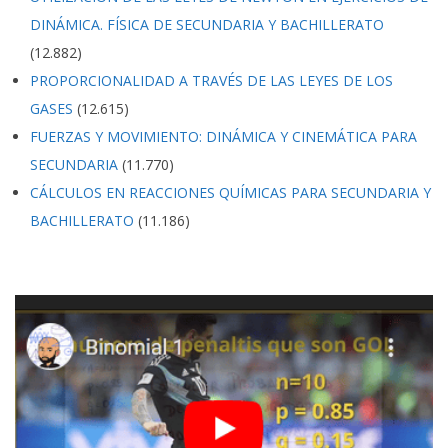
DINÁMICA. FÍSICA DE SECUNDARIA Y BACHILLERATO
(12.882)
PROPORCIONALIDAD A TRAVÉS DE LAS LEYES DE LOS
GASES
(12.615)
FUERZAS Y MOVIMIENTO: DINÁMICA Y CINEMÁTICA PARA
SECUNDARIA
(11.770)
CÁLCULOS EN REACCIONES QUÍMICAS PARA SECUNDARIA Y
BACHILLERATO
(11.186)