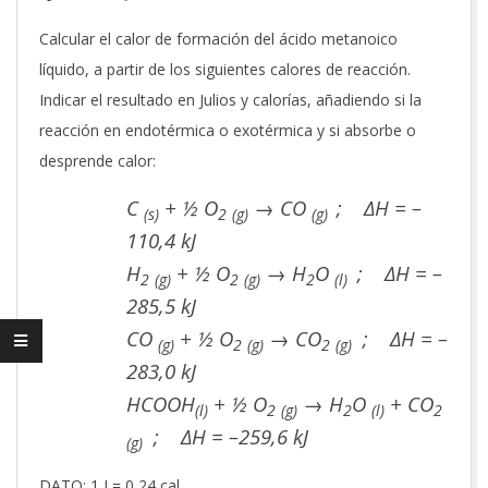
Calcular el calor de formación del ácido metanoico
líquido, a partir de los siguientes calores de reacción.
Indicar el resultado en Julios y calorías, añadiendo si la
reacción en endotérmica o exotérmica y si absorbe o
desprende calor:
C
+ ½ O
→ CO
; ΔH = –
(s)
2
(g)
(g)
110,4 kJ
H
+ ½ O
→ H
O
; ΔH = –
2
(g)
2
(g)
2
(l)
285,5 kJ
CO
+ ½ O
→ CO
; ΔH = –
(g)
2
(g)
2
(g)
283,0 kJ
HCOOH
+ ½ O
→ H
O
+ CO
(l)
2
(g)
2
(l)
2
; ΔH = –259,6 kJ
(g)
DATO: 1 J = 0,24 cal