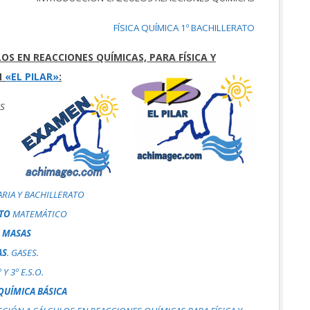
FÍSICA QUÍMICA 1º BACHILLERATO
S EN REACCIONES QUÍMICAS, PARA FÍSICA Y
N
«EL PILAR»
:
ES
RIA Y BACHILLERATO
TO
MATEMÁTICO
 MASAS
AS
. GASES.
Y 3º E.S.O.
QUÍMICA BÁSICA