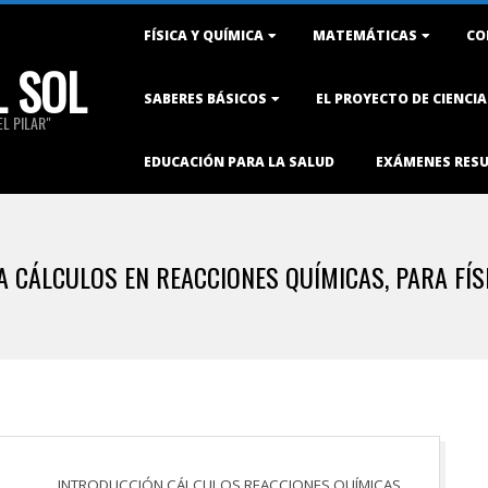
Primary
FÍSICA Y QUÍMICA
MATEMÁTICAS
CO
Navigation
L SOL
Menu
SABERES BÁSICOS
EL PROYECTO DE CIENCI
L PILAR"
EDUCACIÓN PARA LA SALUD
EXÁMENES RES
 CÁLCULOS EN REACCIONES QUÍMICAS, PARA FÍSI
INTRODUCCIÓN CÁLCULOS REACCIONES QUÍMICAS