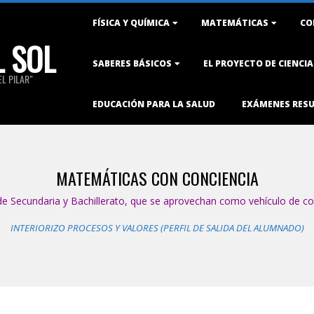
Primary
FÍSICA Y QUÍMICA
MATEMÁTICAS
CO
Navigation
L SOL
Menu
SABERES BÁSICOS
EL PROYECTO DE CIENCI
L PILAR"
EDUCACIÓN PARA LA SALUD
EXÁMENES RES
MATEMÁTICAS CON CONCIENCIA
 Secundaria y Bachillerato, que se aprovechan como vehículo de co
INTERIORIZO PROCESOS Y
VALORES (PERFIL DE SALIDA DEL ALUMNADO)