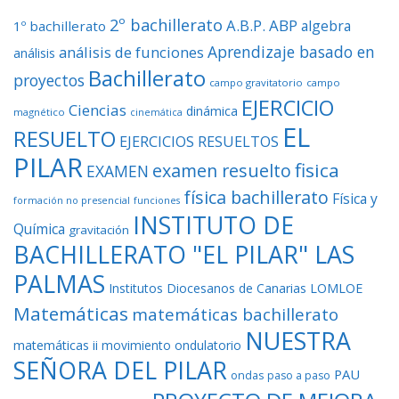
2º bachillerato
A.B.P.
ABP
algebra
1º bachillerato
Aprendizaje basado en
análisis de funciones
análisis
Bachillerato
proyectos
campo gravitatorio
campo
EJERCICIO
Ciencias
dinámica
magnético
cinemática
EL
RESUELTO
EJERCICIOS RESUELTOS
PILAR
fisica
examen resuelto
EXAMEN
física bachillerato
Física y
formación no presencial
funciones
INSTITUTO DE
Química
gravitación
BACHILLERATO "EL PILAR" LAS
PALMAS
Institutos Diocesanos de Canarias
LOMLOE
Matemáticas
matemáticas bachillerato
NUESTRA
matemáticas ii
movimiento ondulatorio
SEÑORA DEL PILAR
PAU
ondas
paso a paso