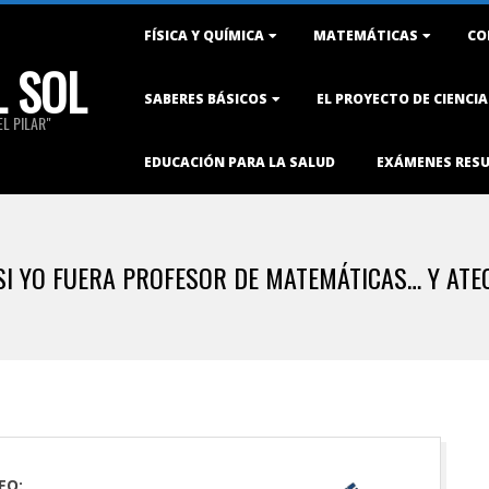
Primary
FÍSICA Y QUÍMICA
MATEMÁTICAS
CO
Navigation
L SOL
Menu
SABERES BÁSICOS
EL PROYECTO DE CIENCI
L PILAR"
EDUCACIÓN PARA LA SALUD
EXÁMENES RES
SI YO FUERA PROFESOR DE MATEMÁTICAS… Y ATE
EO: