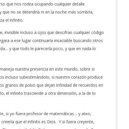
erso que nos rodea ocupando cualquier detalle
os y que no se detendría ni en la noche más sombría,
a el infinito.
, invisible incluso a ojos que descifran cualquier código
 llegara a ese lugar continuaría insaciable buscando otros
 vida… y que todo le parecería poco, y que en nada lo
to maneja nuestra presencia en este mundo, sobre si
tos incluso subestimándolo, si nuestro corazón produce
itos granos de polvo que dejan infinidad de recuerdos en
o, el infinito trasciende a otra dimensión, a la de lo
e, si yo fuera profesor de matemáticas… y ateo,
reería que el infinito es Dios. Y si fuera creyente,