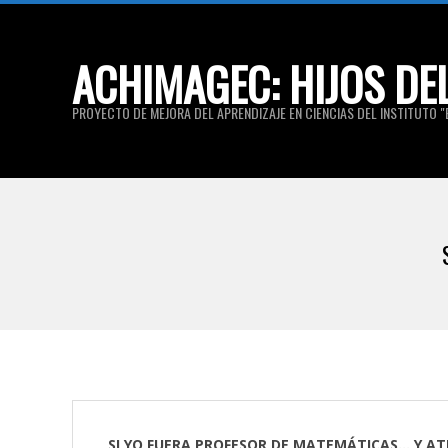
Skip
to
ACHIMAGEC: HIJOS DE
content
PROYECTO DE MEJORA DEL APRENDIZAJE EN CIENCIAS DEL INSTITUTO "E
SI YO FUERA PROFESOR DE MATEMÁTICAS… Y AT