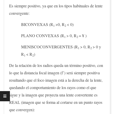
Es siempre positivo, ya que en los tipos habituales de lente
convergente:
BICONVEXAS (R
>0, R
< 0)
1
2
PLANO CONVEXAS (R
> 0, R
=
¥
)
1
2
MENISCOCONVERGENTES (R
> 0, R
> 0 y
1
2
R
< R
)
1
2
De la relación de los radios queda un término positivo, con
lo que la distancia focal imagen (f’) será siempre positiva
resultando que el foco imagen está a la derecha de la lente,
quedando el comportamiento de los rayos como el que
sigue y la imagen que proyecta una lente convertente es
REAL (imagen que se forma al cortarse en un punto rayos
que convergen):