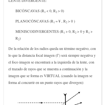
LENTE DIVERGENTE:
BICÓNCAVAS (R
< 0, R
> 0)
1
2
PLANOCÓNCAVAS (R
=
¥
, R
> 0 )
1
2
MENISCODIVERGENTES (R
> 0, R
> 0 y R
>
1
2
1
R
)
2
De la relación de los radios queda un término negativo, con
lo que la distancia focal imagen (f’) será siempre negativa y
el foco imagen se encontrará a la izquierda de la lente, con
el trazado de rayos que se muestra a continuación y la
imagen que se forma es VIRTUAL (cuando la imagen se
forma al concurrir en un punto rayos que divergen):