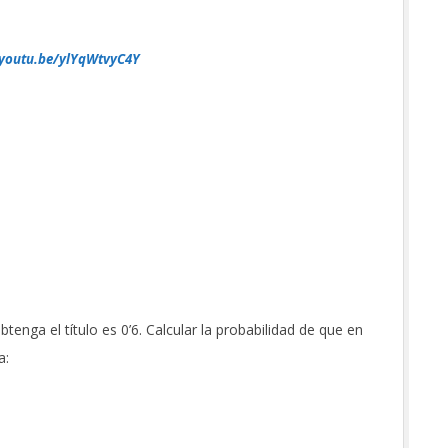
/youtu.be/ylYqWtvyC4Y
enga el título es 0’6. Calcular la probabilidad de que en
a: