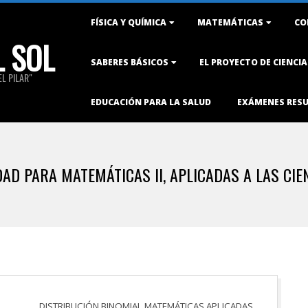
Primary
FÍSICA Y QUÍMICA
MATEMÁTICAS
CO
Navigation
L SOL
Menu
SABERES BÁSICOS
EL PROYECTO DE CIENCI
L PILAR"
EDUCACIÓN PARA LA SALUD
EXÁMENES RES
AD PARA MATEMÁTICAS II, APLICADAS A LAS CIEN
DISTRIBUCIÓN BINOMIAL MATEMÁTICAS APLICADAS