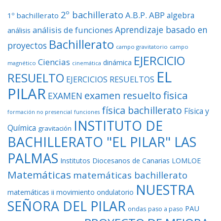
2º bachillerato
A.B.P.
ABP
algebra
1º bachillerato
Aprendizaje basado en
análisis de funciones
análisis
Bachillerato
proyectos
campo gravitatorio
campo
EJERCICIO
Ciencias
dinámica
magnético
cinemática
EL
RESUELTO
EJERCICIOS RESUELTOS
PILAR
fisica
examen resuelto
EXAMEN
física bachillerato
Física y
formación no presencial
funciones
INSTITUTO DE
Química
gravitación
BACHILLERATO "EL PILAR" LAS
PALMAS
Institutos Diocesanos de Canarias
LOMLOE
Matemáticas
matemáticas bachillerato
NUESTRA
matemáticas ii
movimiento ondulatorio
SEÑORA DEL PILAR
PAU
ondas
paso a paso