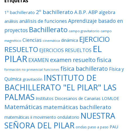
ETIQUETAS
2º bachillerato
A.B.P.
ABP
algebra
1º bachillerato
Aprendizaje basado en
análisis de funciones
análisis
Bachillerato
proyectos
campo gravitatorio
campo
EJERCICIO
Ciencias
dinámica
magnético
cinemática
EL
RESUELTO
EJERCICIOS RESUELTOS
PILAR
fisica
examen resuelto
EXAMEN
física bachillerato
Física y
formación no presencial
funciones
INSTITUTO DE
Química
gravitación
BACHILLERATO "EL PILAR" LAS
PALMAS
Institutos Diocesanos de Canarias
LOMLOE
Matemáticas
matemáticas bachillerato
NUESTRA
matemáticas ii
movimiento ondulatorio
SEÑORA DEL PILAR
PAU
ondas
paso a paso