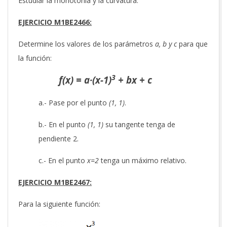
Estudiar la monotonía y la curvatura.
EJERCICIO M1BE2466:
Determine los valores de los parámetros
a, b y c
para que
la función:
3
f(x) = a·(x-1)
+ bx + c
a.- Pase por el punto
(1, 1)
.
b.- En el punto
(1, 1)
su tangente tenga de
pendiente 2.
c.- En el punto
x=2
tenga un máximo relativo.
EJERCICIO M1BE2467:
Para la siguiente función: