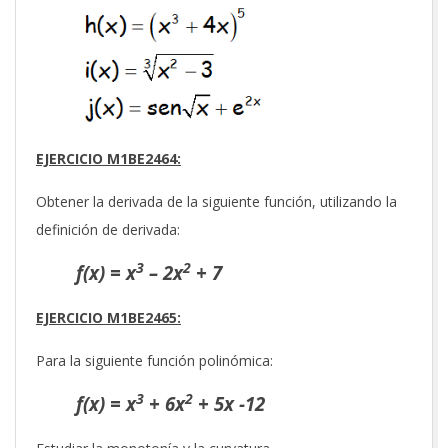
EJERCICIO M1BE2464:
Obtener la derivada de la siguiente función, utilizando la
definición de derivada:
3
2
f(x) = x
– 2x
+ 7
EJERCICIO M1BE2465:
Para la siguiente función polinómica:
3
2
f(x) = x
+ 6x
+ 5x -12