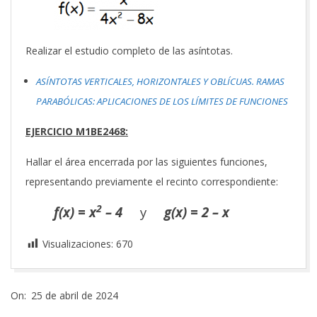
Realizar el estudio completo de las asíntotas.
ASÍNTOTAS VERTICALES, HORIZONTALES Y OBLÍCUAS. RAMAS
PARABÓLICAS: APLICACIONES DE LOS LÍMITES DE FUNCIONES
EJERCICIO M1BE2468:
Hallar el área encerrada por las siguientes funciones,
representando previamente el recinto correspondiente:
2
f(x) = x
– 4
y
g(x) = 2 – x
Visualizaciones:
670
2024-
On:
25 de abril de 2024
04-