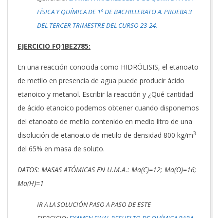
FÍSICA Y QUÍMICA DE 1º DE BACHILLERATO A. PRUEBA 3
DEL TERCER TRIMESTRE DEL CURSO 23-24.
EJERCICIO FQ1BE2785:
En una reacción conocida como HIDRÓLISIS, el etanoato
de metilo en presencia de agua puede producir ácido
etanoico y metanol. Escribir la reacción y ¿Qué cantidad
de ácido etanoico podemos obtener cuando disponemos
del etanoato de metilo contenido en medio litro de una
3
disolución de etanoato de metilo de densidad 800 kg/m
del 65% en masa de soluto.
DATOS: MASAS ATÓMICAS EN U.M.A.: Ma(C)=12; Ma(O)=16;
Ma(H)=1
IR A LA SOLUCIÓN PASO A PASO DE ESTE
EJERCICIO:
EXAMEN FINAL RESUELTO DE QUÍMICA PARA