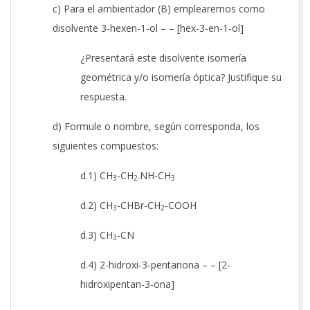
c) Para el ambientador (B) emplearemos como
disolvente 3-hexen-1-ol – – [hex-3-en-1-ol]
¿Presentará este disolvente isomería
geométrica y/o isomería óptica? Justifique su
respuesta.
d) Formule o nombre, según corresponda, los
siguientes compuestos:
d.1) CH
-CH
NH-CH
3
2-
3
d.2) CH
-CHBr-CH
-COOH
3
2
d.3) CH
-CN
3
d.4) 2-hidroxi-3-pentanona – – [2-
hidroxipentan-3-ona]