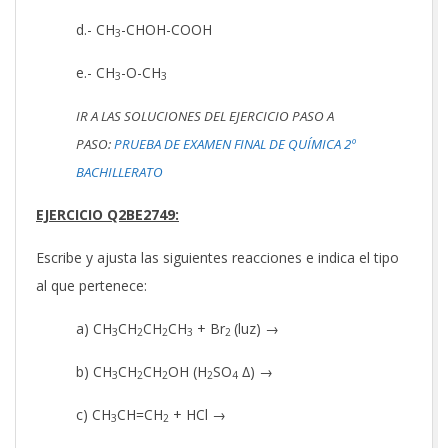
d.- CH
-CHOH-COOH
3
e.- CH
-O-CH
3
3
IR A LAS SOLUCIONES DEL EJERCICIO PASO A
PASO:
PRUEBA DE EXAMEN FINAL DE QUÍMICA 2º
BACHILLERATO
EJERCICIO Q2BE2749:
Escribe y ajusta las siguientes reacciones e indica el tipo
al que pertenece:
a) CH
CH
CH
CH
+ Br
(luz) →
3
2
2
3
2
b) CH
CH
CH
OH (H
SO
∆) →
3
2
2
2
4
c) CH
CH=CH
+ HCl →
3
2