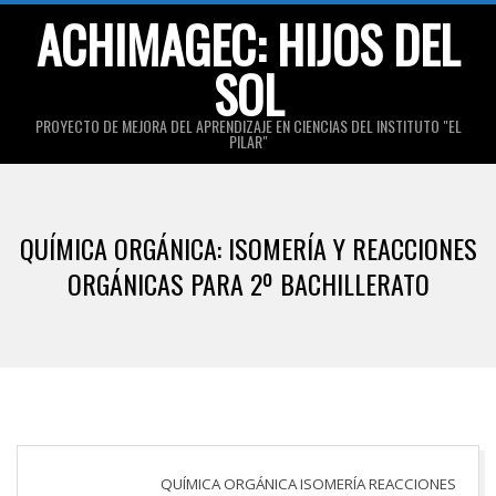
Skip
ACHIMAGEC: HIJOS DEL
to
SOL
content
PROYECTO DE MEJORA DEL APRENDIZAJE EN CIENCIAS DEL INSTITUTO "EL
PILAR"
Primary
Navigation
QUÍMICA ORGÁNICA: ISOMERÍA Y REACCIONES
Menu
ORGÁNICAS PARA 2º BACHILLERATO
QUÍMICA ORGÁNICA ISOMERÍA REACCIONES