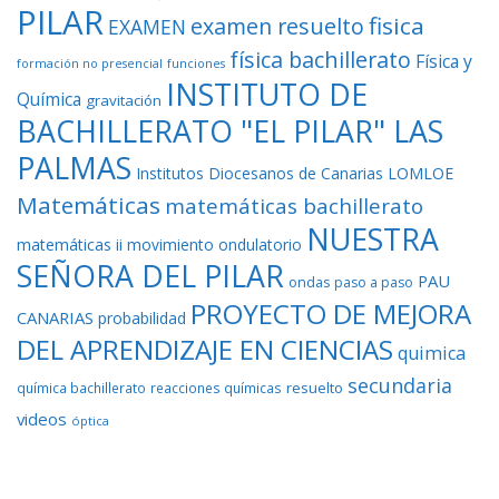
PILAR
fisica
examen resuelto
EXAMEN
física bachillerato
Física y
formación no presencial
funciones
INSTITUTO DE
Química
gravitación
BACHILLERATO "EL PILAR" LAS
PALMAS
Institutos Diocesanos de Canarias
LOMLOE
Matemáticas
matemáticas bachillerato
NUESTRA
matemáticas ii
movimiento ondulatorio
SEÑORA DEL PILAR
PAU
ondas
paso a paso
PROYECTO DE MEJORA
CANARIAS
probabilidad
DEL APRENDIZAJE EN CIENCIAS
quimica
secundaria
resuelto
química bachillerato
reacciones químicas
videos
óptica